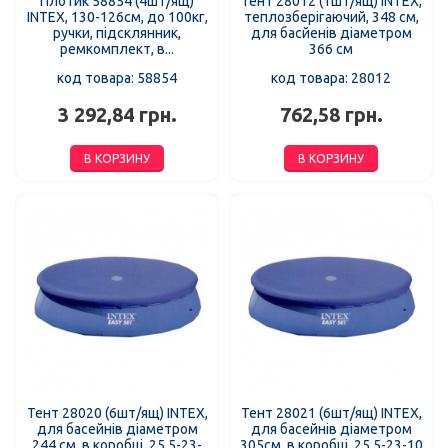
Плотик 58854 (4шт/ящ)
Тент 28012 (1шт/ящ) INTEX,
INTEX, 130-126см, до 100кг,
теплозберігаючий, 348 см,
ручки, підсклянник,
для басйенів діаметром
ремкомплект, в...
366 см
код товара: 58854
код товара: 28012
3 292,84 грн.
762,58 грн.
В КОРЗИНУ
В КОРЗИНУ
Тент 28020 (6шт/ящ) INTEX,
Тент 28021 (6шт/ящ) INTEX,
для басейнів діаметром
для басейнів діаметром
244 см, в коробці, 25,5-23-
305см, в коробці, 25,5-23-10