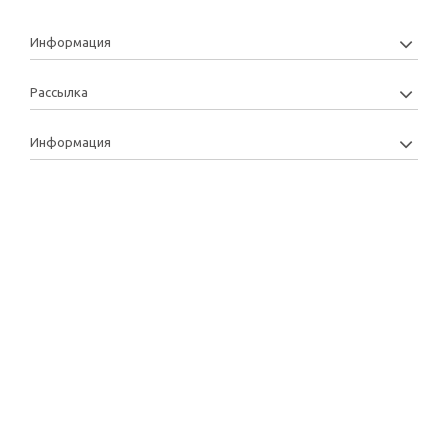
Информация
Рассылка
Информация
Copyright: 2013-2022 © Manytoys | Розробка та підтримка: