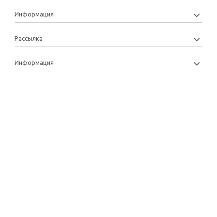
Информация
Рассылка
Информация
Copyright: 2013-2022 © Manytoys | Розробка та підтримка: