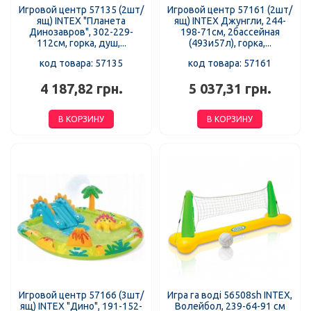
Игровой центр 57135 (2шт/
Игровой центр 57161 (2шт/
ящ) INTEX "Планета
ящ) INTEX Джунгли, 244-
Динозавров", 302-229-
198-71см, 2бассейная
112см, горка, душ,...
(493и57л), горка,...
код товара: 57135
код товара: 57161
4 187,82 грн.
5 037,31 грн.
В КОРЗИНУ
В КОРЗИНУ
Игровой центр 57166 (3шт/
Игра га воді 56508sh INTEX,
ящ) INTEX "Дино", 191-152-
Волейбол, 239-64-91 см