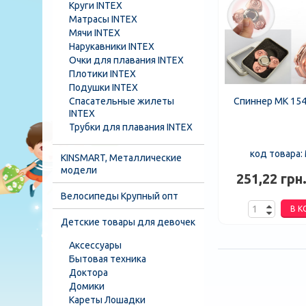
Круги INTEX
Матрасы INTEX
Мячи INTEX
Нарукавники INTEX
Очки для плавания INTEX
Плотики INTEX
Подушки INTEX
Спасательные жилеты
Спиннер MK 154
INTEX
Трубки для плавания INTEX
код товара:
KINSMART, Металлические
модели
251,22 грн
Велосипеды Крупный опт
В К
Детские товары для девочек
Аксессуары
Бытовая техника
Доктора
Домики
Кареты Лошадки