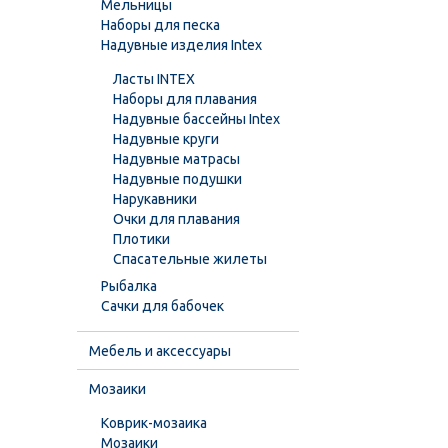
Мельницы
Наборы для песка
Надувные изделия Intex
Ласты INTEX
Наборы для плавания
Надувные бассейны Intex
Надувные круги
Надувные матрасы
Надувные подушки
Нарукавники
Очки для плавания
Плотики
Спасательные жилеты
Рыбалка
Сачки для бабочек
Мебель и аксессуары
Мозаики
Коврик-мозаика
Мозаики