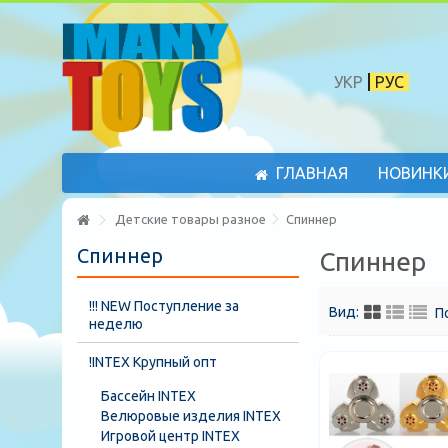
УКР
РУС
ГЛАВНАЯ
НОВИНК
Детские товары разное
Спиннер
Спиннер
Спиннер
!!! NEW Поступление за
Вид:
П
неделю
!INTEX Крупный опт
Бассейн INTEX
Велюровые изделия INTEX
Игровой центр INTEX