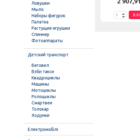
н.
2 874,69 грн.
2 907,9
Ловушки
Мыло
НУ
В КОРЗИНУ
В К
Наборы фигурок
Палатка
Растущие игрушки
Спиннер
Фотоаппараты
Детский транспорт
Беговел
Бэби такси
Квадроциклы
Машины
Мотоциклы
Ролоцыклы
Смартвеи
Толокар
Ходунки
Електромобілі