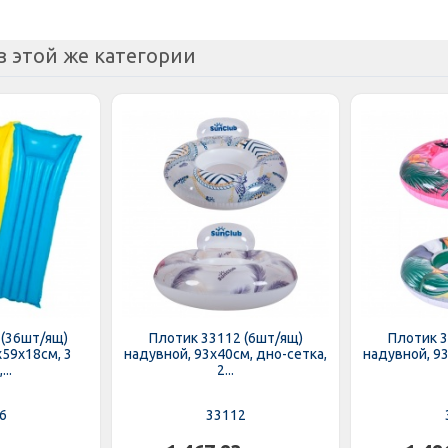
з этой же категории
 (36шт/ящ)
Плотик 33112 (6шт/ящ)
Плотик 3
х59х18см, 3
надувной, 93х40см, дно-сетка,
надувной, 93
...
2...
6
33112