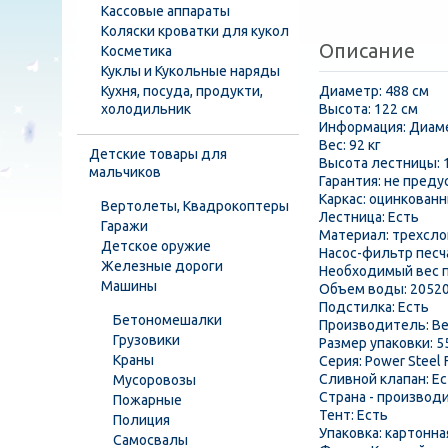
Кассовые аппараты
Коляски кроватки для кукол
Описание
Косметика
Куклы и Кукольные наряды
Кухня, посуда, продукти,
Диаметр: 488 см
холодильник
Высота: 122 см
Информация: Диаме
Вес: 92 кг
Детские товары для
Высота лестницы: 
мальчиков
Гарантия: не пред
Каркас: оцинкован
Вертолеты, Квадрокоптеры
Лестница: Есть
Гаражи
Материал: трехсло
Детское оружие
Насос-фильтр песч
Железные дороги
Необходимый вес пе
Машины
Объем воды: 20520
Подстилка: Есть
Бетономешалки
Производитель: B
Грузовики
Размер упаковки: 5
Краны
Серия: Power Steel 
Сливной клапан: Е
Мусоровозы
Страна - производ
Пожарные
Тент: Есть
Полиция
Упаковка: картонна
Самосвалы