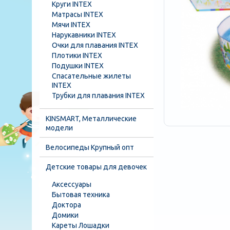
Круги INTEX
Матрасы INTEX
Мячи INTEX
Нарукавники INTEX
Очки для плавания INTEX
Плотики INTEX
Подушки INTEX
Спасательные жилеты
INTEX
Трубки для плавания INTEX
KINSMART, Металлические
модели
Велосипеды Крупный опт
Детские товары для девочек
Аксессуары
Бытовая техника
Доктора
Домики
Кареты Лошадки