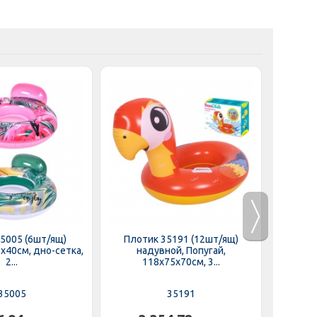
5005 (6шт/ящ)
Плотик 35191 (12шт/ящ)
Плот
х40см, дно-сетка,
надувной, Попугай,
на
2...
118х75х70см, 3...
1
35005
35191