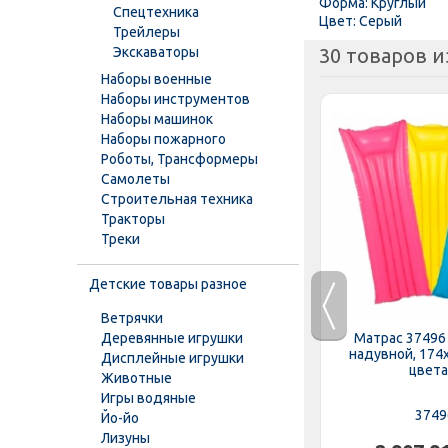
Форма: Круглый
Спецтехника
Цвет: Серый
Трейлеры
Экскаваторы
30 товаров и
Наборы военные
Наборы инструментов
Наборы машинок
Наборы пожарного
Роботы, Трансформеры
Самолеты
Строительная техника
Тракторы
Треки
Детские товары разное
Ветрячки
ия 22064
Деревянные игрушки
Круг 35106 (24шт/ящ) INTEX,
Матрас 37496
цвета,...
надувной, Бабочки, 90см, 9+
надувной, 174
Дисплейные игрушки
цвета,
Животные
Игры водяные
35106
3749
Йо-йо
Лизуны