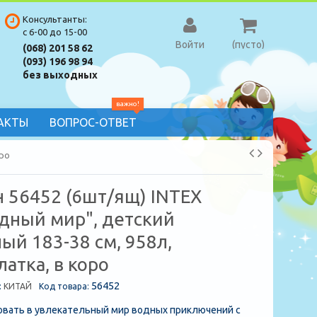
Консультанты:
с 6-00 до 15-00
Войти
(пусто)
(068) 201 58 62
(093) 196 98 94
без выходных
важно!
АКТЫ
ВОПРОС-ОТВЕТ
оро
н 56452 (6шт/ящ) INTEX
дный мир", детский
ый 183-38 см, 958л,
атка, в коро
56452
:
КИТАЙ
Код товара:
вать в увлекательный мир водных приключений с