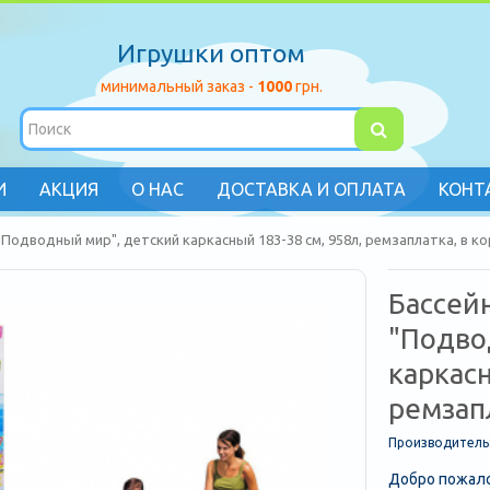
Игрушки оптом
минимальный заказ -
1000
грн.
И
АКЦИЯ
О НАС
ДОСТАВКА И ОПЛАТА
КОНТ
"Подводный мир", детский каркасный 183-38 см, 958л, ремзаплатка, в к
Бассей
"Подво
каркасн
ремзапл
Производитель
Добро пожало