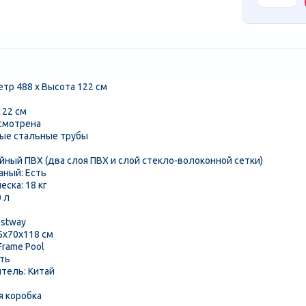
тр 488 x Высота 122 см
122 см
усмотрена
ные стальные трубы
йный ПВХ (два слоя ПВХ и слой стекло-волоконной сетки)
аный: Есть
ска: 18 кг
 л
estway
5x70x118 см
Frame Pool
сть
итель: Китай
я коробка