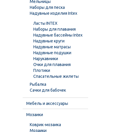
Мельницы
Наборы для песка
Надувные изделия Intex
Ласты INTEX
Наборы для плавания
Надувные бассейны Intex
Надувные круги
Надувные матрасы
Надувные подушки
Нарукавники
Очки для плавания
Плотики
Спасательные жилеты
Рыбалка
Сачки для бабочек
Мебель и аксессуары
Мозаики
Коврик-мозаика
Мозаики