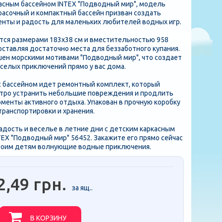
асным бассейном INTEX "Подводный мир", модель
красочный и компактный бассейн призван создать
нты и радость для маленьких любителей водных игр.
тся размерами 183x38 см и вместительностью 958
оставляя достаточно места для беззаботного купания.
шен морскими мотивами "Подводный мир", что создает
селых приключений прямо у вас дома.
с бассейном идет ремонтный комплект, который
тро устранить небольшие повреждения и продлить
менты активного отдыха. Упакован в прочную коробку
транспортировки и хранения.
адость и веселье в летние дни с детским каркасным
TEX "Подводный мир" 56452. Закажите его прямо сейчас
воим детям волнующие водные приключения.
2,49 грн.
за ящ..
В КОРЗИНУ