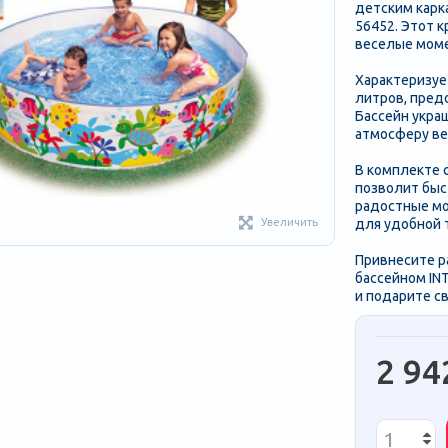
детским карк
56452. Этот 
веселые моме
Характеризуе
литров, пред
Бассейн укра
атмосферу ве
В комплекте 
позволит быс
радостные мо
Увеличить
для удобной 
Привнесите р
бассейном IN
и подарите с
2 94