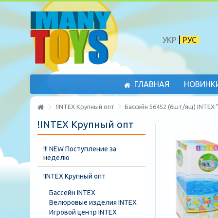
УКР
РУС
ГЛАВНАЯ
НОВИНК
!INTEX Крупный опт
Бассейн 56452 (6шт/ящ) INTEX 
!INTEX Крупный опт
!!! NEW Поступление за
неделю
!INTEX Крупный опт
Бассейн INTEX
Велюровые изделия INTEX
Игровой центр INTEX