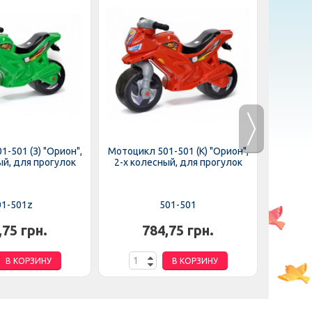
-501 (З) "Орион",
Мотоцикл 501-501 (К) "Орион",
Мотоцик
ый, для прогулок
2-х колесный, для прогулок
2-х ко
01-501z
501-501
,75 грн.
784,75 грн.
В КОРЗИНУ
В КОРЗИНУ