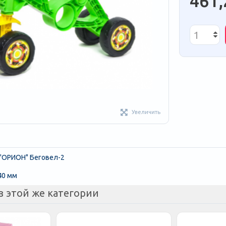
461,
Увеличить
"ОРИОН" Беговел-2
40 мм
з этой же категории