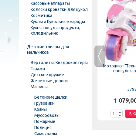
Кассовые аппараты
Коляски кроватки для кукол
Косметика
Куклы и Кукольные наряды
Кухня, посуда, продукти,
холодильник
Детские товары для
мальчиков
Вертолеты, Квадрокоптеры
"ОРИОН"
Мотоцикл 501-501 Б-2m (1шт)
Мотоцикл "Техн
Гаражи
(с каской), для прогулок,...
прогулок, 
Детское оружие
Железные дороги
Машины
501-501 Б-2m
579
Бетономешалки
.
848,75 грн.
1 079,0
Грузовики
Краны
НУ
В КОРЗИНУ
В К
Мусоровозы
Пожарные
Полиция
Самосвалы