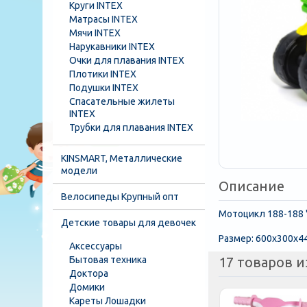
Круги INTEX
Матрасы INTEX
Мячи INTEX
Нарукавники INTEX
Очки для плавания INTEX
Плотики INTEX
Подушки INTEX
Спасательные жилеты
INTEX
Трубки для плавания INTEX
KINSMART, Металлические
модели
Описание
Велосипеды Крупный опт
Мотоцикл 188-188 
Детские товары для девочек
Размер: 600x300x4
Аксессуары
17 товаров и
Бытовая техника
Доктора
Домики
Кареты Лошадки