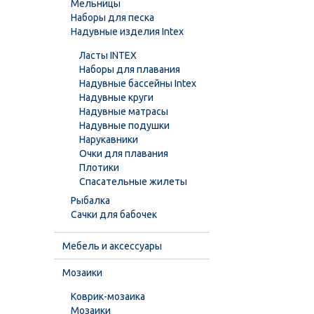
Мельницы
Наборы для песка
Надувные изделия Intex
Ласты INTEX
Наборы для плавания
Надувные бассейны Intex
Надувные круги
Надувные матрасы
Надувные подушки
Нарукавники
Очки для плавания
Плотики
Спасательные жилеты
Рыбалка
Сачки для бабочек
Мебель и аксессуары
Мозаики
Коврик-мозаика
Мозаики