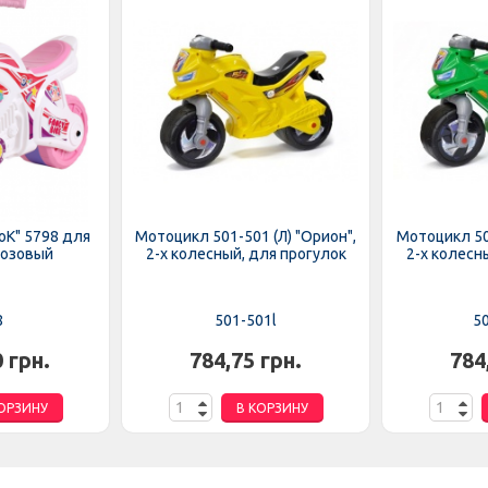
оК" 5798 для
Мотоцикл 501-501 (Л) "Орион",
Мотоцикл 501
розовый
2-х колесный, для прогулок
2-х колесн
8
501-501l
5
0 грн.
784,75 грн.
784
ОРЗИНУ
В КОРЗИНУ