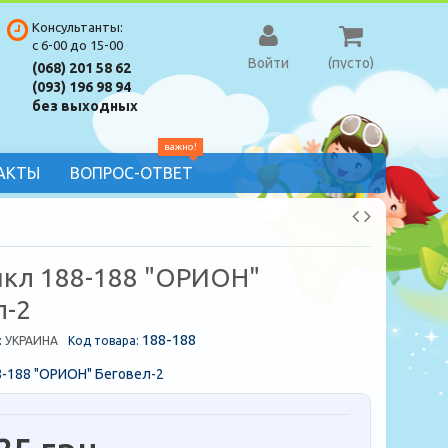
Консультанты:
с 6-00 до 15-00
Войти
(пусто)
(068) 201 58 62
(093) 196 98 94
без выходных
важно!
АКТЫ
ВОПРОС-ОТВЕТ
кл 188-188 "ОРИОН"
л-2
188-188
:
УКРАИНА
Код товара:
-188 "ОРИОН" Беговел-2