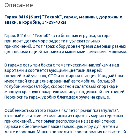
Описание
Гараж 8416 (6 шт) "ТехноК", гараж, машины, дорожные
знаки, в коробке, 31-29-43 см
Гараж 8416 от "ТехноК" - это большая игрушка, которая
приносит детям море радости и увлекательных
приключений. Этот гараж оборудован тремя дверями разных
цветов, имитацией заправки и машинами с милыми эмоциями.
В гараже есть три бокса с тематическими наклейками над
воротами и соответствующими цветами дверей:
полицейский участок, СТО и пожарная станция. Каждый бокс
имеет свой специализированный автомобиль: большой
голубой микроавтобус, скоростной салатовый спорткар и
мощную красную пожарную машину с подвижной лестницей.
Переносить гараж удобно благодаря ручке на крыше.
Особенностью этого гаража является рычаг "катапульта",
который выталкивает машинки из гаража в мир интересных
приключений. Этот рычаг расположен на задней стенке
гаража и обеспечивает захватывающую игру для детей и
даже взрослых. Можно проводить соревнования на быстрый