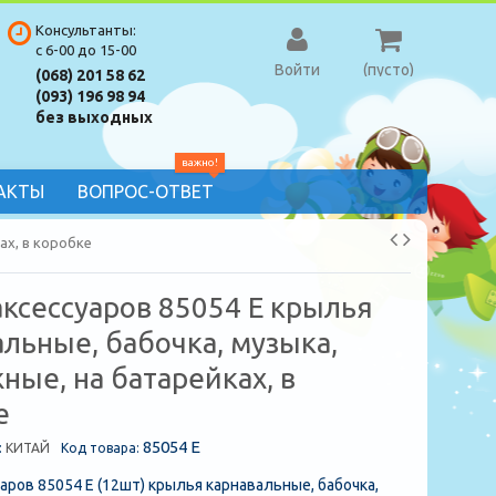
Консультанты:
с 6-00 до 15-00
Войти
(пусто)
(068) 201 58 62
(093) 196 98 94
без выходных
важно!
АКТЫ
ВОПРОС-ОТВЕТ
ах, в коробке
аксессуаров 85054 E крылья
льные, бабочка, музыка,
ные, на батарейках, в
е
85054 E
:
КИТАЙ
Код товара:
аров 85054 E (12шт) крылья карнавальные, бабочка,