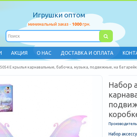
Игрушки оптом
минимальный заказ -
1000
грн.
И
АКЦИЯ
О НАС
ДОСТАВКА И ОПЛАТА
КОНТ
5054 E крылья карнавальные, бабочка, музыка, подвижные, на батарейк
Набор 
карнава
подвиж
коробк
Производитель
Набор аксессу