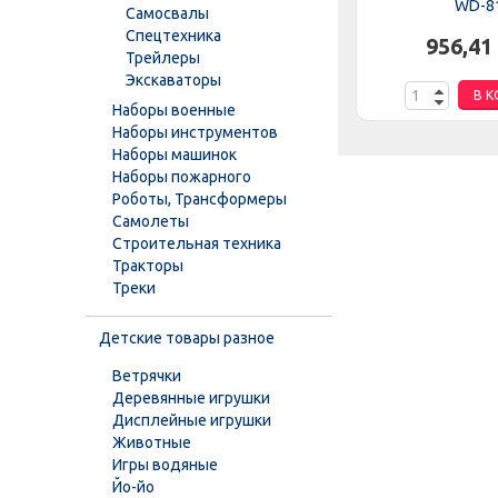
BLS 008 A-S-UA
WD-8
Самосвалы
Спецтехника
.
1 170,59 грн.
956,41
Трейлеры
Экскаваторы
НУ
В КОРЗИНУ
В К
Наборы военные
Наборы инструментов
Наборы машинок
Наборы пожарного
Роботы, Трансформеры
Самолеты
Строительная техника
Тракторы
Треки
Детские товары разное
Ветрячки
Деревянные игрушки
Дисплейные игрушки
Животные
Игры водяные
Йо-йо