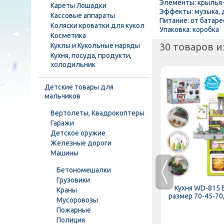
Элементы: крылья-
Кареты Лошадки
Эффекты: музыка,
Кассовые аппараты
Питание: от батаре
Коляски кроватки для кукол
Упаковка: коробка
Косметика
30 товаров и
Куклы и Кукольные наряды
Кухня, посуда, продукти,
холодильник
Детские товары для
мальчиков
Вертолеты, Квадрокоптеры
Гаражи
Детское оружие
Железные дороги
Машины
Бетономешалки
Грузовики
18-295-
Пупс BLS 008 A-S-UA рост 44 см,
Кухня WD-815 
Краны
ром,...
п'є-пісяє,...
размер 70-45-70,5
Мусоровозы
Пожарные
Полиция