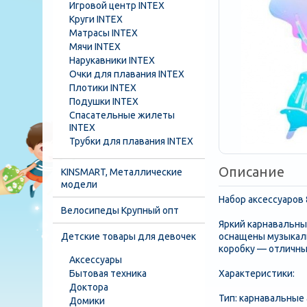
Игровой центр INTEX
Круги INTEX
Матрасы INTEX
Мячи INTEX
Нарукавники INTEX
Очки для плавания INTEX
Плотики INTEX
Подушки INTEX
Спасательные жилеты
INTEX
Трубки для плавания INTEX
Описание
KINSMART, Металлические
модели
Набор аксессуаров 
Велосипеды Крупный опт
Яркий карнавальны
Детские товары для девочек
оснащены музыкал
коробку — отличны
Аксессуары
Бытовая техника
Характеристики:
Доктора
Тип: карнавальные
Домики