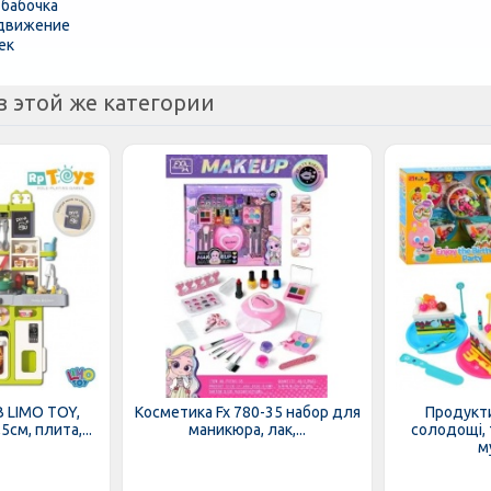
бабочка
 движение
ек
з этой же категории
B LIMO TOY,
Косметика Fx 780-35 набор для
Продукти
см, плита,...
маникюра, лак,...
солодощі, т
му