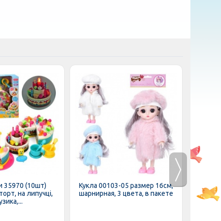
 35970 (10шт)
Кукла 00103-05 размер 16см,
Кукла W
орт, на липучці,
шарнирная, 3 цвета, в пакете
зика,...