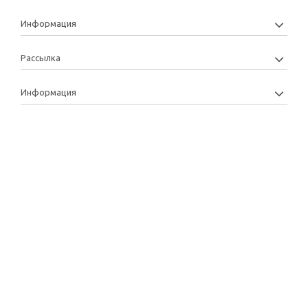
Информация
Рассылка
Информация
Copyright: 2013-2022 © Manytoys | Розробка та підтримка: