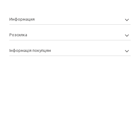
Информация
Розсилка
Інформація покупцям
Copyright: 2013-2022 © Manytoys | Розробка та підтримка: