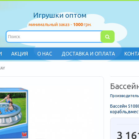
Игрушки оптом
минимальный заказ -
1000
грн.
И
АКЦИЯ
О НАС
ДОСТАВКА И ОПЛАТА
КОНТ
WAY
Бассей
Производитель
Бассейн 51080
корабль,вмест
3 16