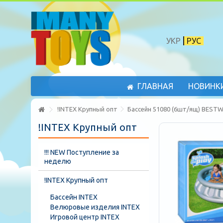
УКР
РУС
ГЛАВНАЯ
НОВИНК
!INTEX Крупный опт
Бассейн 51080 (6шт/ящ) BEST
!INTEX Крупный опт
!!! NEW Поступление за
неделю
!INTEX Крупный опт
Бассейн INTEX
Велюровые изделия INTEX
Игровой центр INTEX