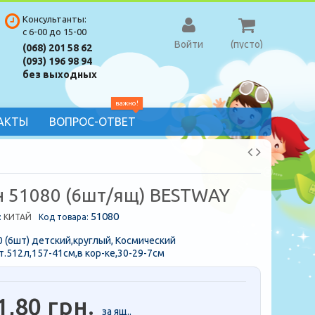
Консультанты:
с 6-00 до 15-00
Войти
(пусто)
(068) 201 58 62
(093) 196 98 94
без выходных
важно!
АКТЫ
ВОПРОС-ОТВЕТ
н 51080 (6шт/ящ) BESTWAY
51080
:
КИТАЙ
Код товара:
 (6шт) детский,круглый, Космический
.512л,157-41см,в кор-ке,30-29-7см
1,80 грн.
за ящ..