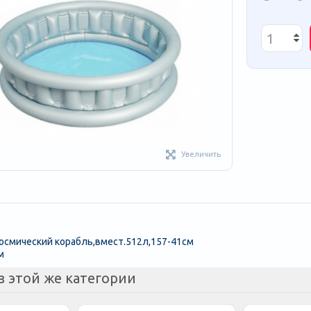
Увеличить
Космический корабль,вмест.512л,157-41см
м
з этой же категории