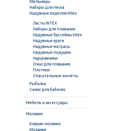
Мельницы
Наборы для песка
Надувные изделия Intex
Ласты INTEX
Наборы для плавания
Надувные бассейны Intex
Надувные круги
Надувные матрасы
Надувные подушки
Нарукавники
Очки для плавания
Плотики
Спасательные жилеты
Рыбалка
Сачки для бабочек
Мебель и аксессуары
Мозаики
Коврик-мозаика
Мозаики