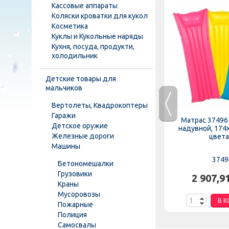
Кассовые аппараты
Коляски кроватки для кукол
Косметика
Куклы и Кукольные наряды
Кухня, посуда, продукти,
холодильник
Детские товары для
мальчиков
Вертолеты, Квадрокоптеры
Гаражи
ия 22064
Круг 35106 (24шт/ящ) INTEX,
Матрас 37496
Детское оружие
цвета,...
надувной, Бабочки, 90см, 9+
надувной, 174
Железные дороги
цвета,
Машины
35106
3749
Бетономешалки
Грузовики
н.
2 874,69 грн.
2 907,9
Краны
Мусоровозы
НУ
В КОРЗИНУ
В К
Пожарные
Полиция
Самосвалы