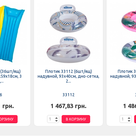
 (36шт/ящ)
Плотик 33112 (6шт/ящ)
Плотик 3
х59х18см, 3
надувной, 93х40см, дно-сетка,
надувной, 93
...
2...
6
33112
1 грн.
1 467,83 грн.
1 48
ОРЗИНУ
В КОРЗИНУ