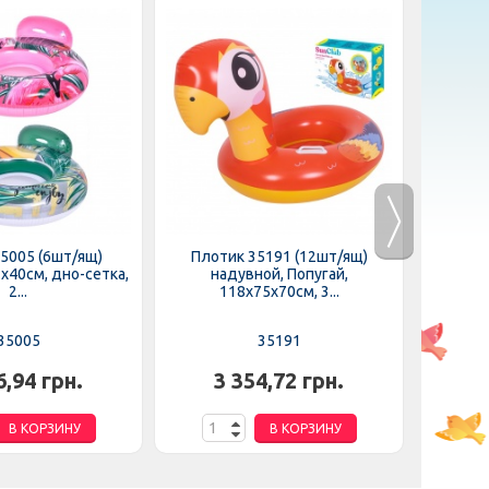
5005 (6шт/ящ)
Плотик 35191 (12шт/ящ)
Плот
х40см, дно-сетка,
надувной, Попугай,
на
2...
118х75х70см, 3...
1
35005
35191
6,94 грн.
3 354,72 грн.
3
В КОРЗИНУ
В КОРЗИНУ