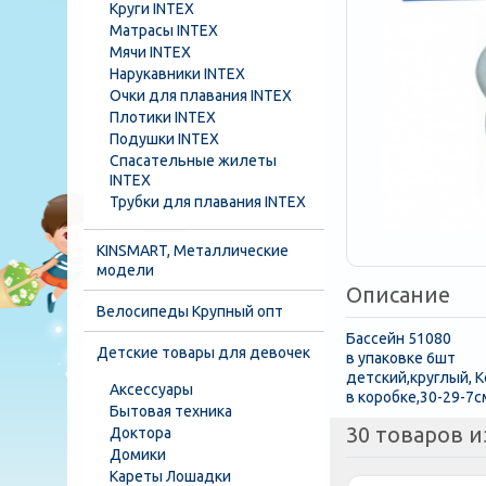
Круги INTEX
Матрасы INTEX
Мячи INTEX
Нарукавники INTEX
Очки для плавания INTEX
Плотики INTEX
Подушки INTEX
Спасательные жилеты
INTEX
Трубки для плавания INTEX
KINSMART, Металлические
модели
Описание
Велосипеды Крупный опт
Бассейн 51080
Детские товары для девочек
в упаковке 6шт
детский,круглый, 
Аксессуары
в коробке,30-29-7с
Бытовая техника
30 товаров и
Доктора
Домики
Кареты Лошадки