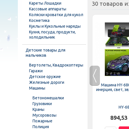
30 товаров и
Кареты Лошадки
Кассовые аппараты
Коляски кроватки для кукол
Косметика
Куклы и Кукольные наряды
Кухня, посуда, продукти,
холодильник
Детские товары для
мальчиков
Вертолеты, Квадрокоптеры
Гаражи
Детское оружие
Железные дороги
-728
Джип A 2266G-1-2-3 (30шт)
Машина HY-680
Машины
иция,...
инерция, размер 1:16, 18см,...
инерция, свет, зв
Бетономешалки
Грузовики
A 2266 G-1-2-3
HY-6
Краны
Мусоровозы
.
242,06 грн.
894,53
Пожарные
Полиция