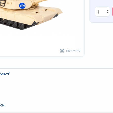
Увеличить
Орион"
 см.