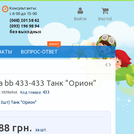
Консультанты:
с 6-00 до 15-00
Войти
(пусто)
(068) 201 58 62
(093) 196 98 94
без выходных
важно!
АКТЫ
ВОПРОС-ОТВЕТ
 bb 433-433 Танк "Орион"
433
:
УКРАИНА
Код товара:
33шт) Танк "Орион"
88 грн.
за шт.