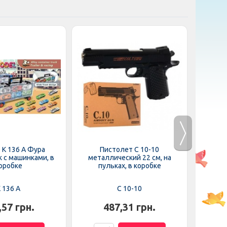
 K 136 A Фура
Пистолет C 10-10
Ма
 с машинками, в
металлический 22 см, на
аккум
оробке
пульках, в коробке
 136 A
C 10-10
,57 грн.
487,31 грн.