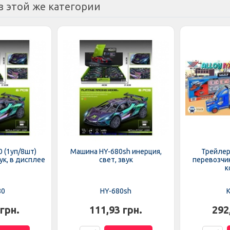
з этой же категории
 (1уп/8шт)
Машина HY-680sh инерция,
Трейлер
ук, в дисплее
свет, звук
перевозчик
к
80
HY-680sh
K
 грн.
111,93 грн.
292