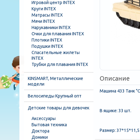
Игровой центр INTEX
Круги INTEX
Матрасы INTEX
Мячи INTEX
Нарукавники INTEX
Очки для плавания INTEX
Плотики INTEX
Подушки INTEX
Спасательные жилеты
INTEX
Трубки для плавания INTEX
Описание
KINSMART, Металлические
модели
Машина 433 Танк "
Велосипеды Крупный опт
Детские товары для девочек
В ящике: 33 шт.
Аксессуары
Бытовая техника
Размер: 37*15*11,5
Доктора
Домики