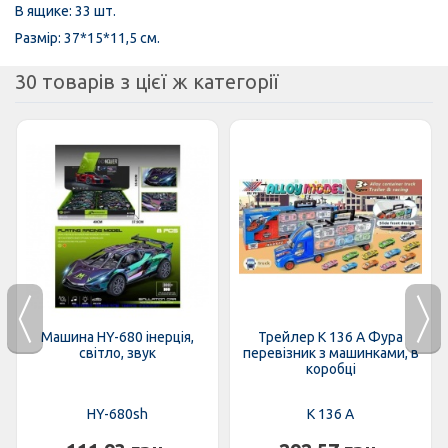
В ящике: 33 шт.
Размір: 37*15*11,5 см.
30 товарів з цієї ж категорії
Машина HY-680 інерція,
Трейлер K 136 A Фура
світло, звук
перевізник з машинками, в
коробці
HY-680sh
K 136 A