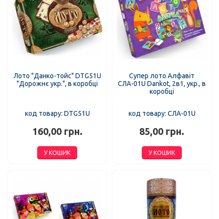
Лото "Данко-тойс" DTG51U
Супер лото Алфавіт
"Дорожнє укр.", в коробці
СЛА-01U Dankot, 2в1, укр., в
коробці
код товару: DTG51U
код товару: СЛА-01U
160,00 грн.
85,00 грн.
У КОШИК
У КОШИК