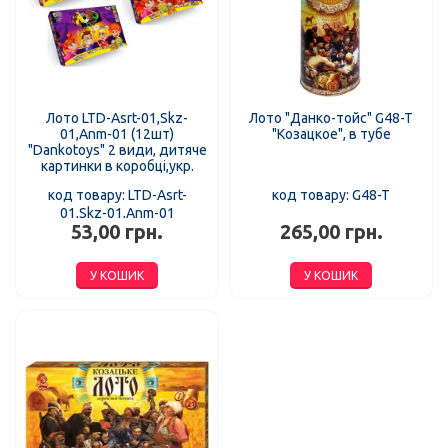
Лото LTD-Asrt-01,Skz-
Лото "Данко-тойс" G48-T
01,Anm-01 (12шт)
"Козацкое", в тубе
"Dankotoys" 2 види, дитяче
картинки в коробці,укр.
код товару: LTD-Asrt-
код товару: G48-T
01,Skz-01,Anm-01
53,00 грн.
265,00 грн.
У КОШИК
У КОШИК