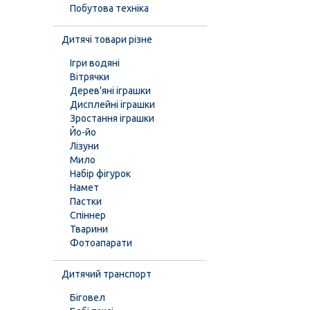
Побутова техніка
Дитячі товари різне
Ігри водяні
Вітрячки
Дерев'яні іграшки
Дисплейні іграшки
Зростання іграшки
Йо-йо
Лізуни
Мило
Набір фігурок
Намет
Пастки
Спіннер
Тварини
Фотоапарати
Дитячий транспорт
Біговел