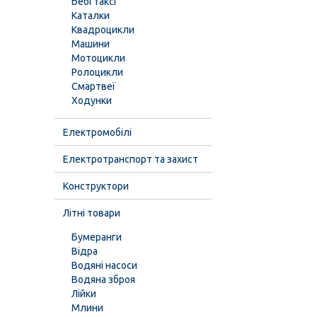
Бебі таксі
Каталки
Квадроцикли
Машини
Мотоцикли
Ролоцикли
Смартвеї
Ходунки
Електромобілі
Електротранспорт та захист
Конструктори
Літні товари
Бумеранги
Відра
Водяні насоси
Водяна зброя
Лійки
Млини