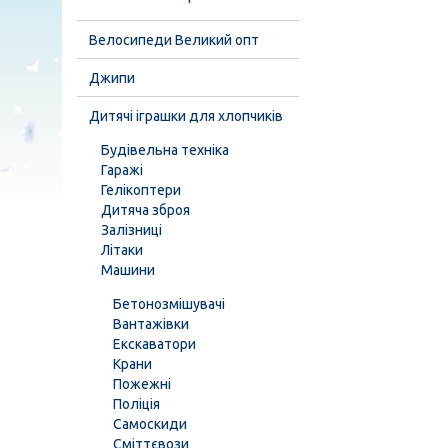
Велосипеди Великий опт
Джипи
Дитячі іграшки для хлопчиків
Будівельна техніка
Гаражі
Гелікоптери
Дитяча зброя
Залізниці
Літаки
Машини
Бетонозмішувачі
Вантажівки
Екскаватори
Крани
Пожежні
Поліція
Самоскиди
Сміттєвози