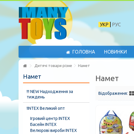
УКР
РУС
ГОЛОВНА
НОВИНКИ
Дитячі товари різне
Намет
Намет
Намет
!!! NEW Надходження за
Відображення:
тиждень
!INTEX Великий опт
Ігровий центр INTEX
Басейн INTEX
Велюрові вироби INTEX