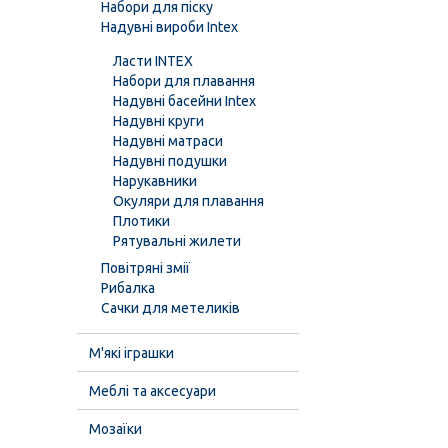
Набори для піску
Надувні вироби Intex
Ласти INTEX
Набори для плавання
Надувні басейни Intex
Надувні круги
Надувні матраси
Надувні подушки
Нарукавники
Окуляри для плавання
Плотики
Рятувальні жилети
Повітряні змії
Рибалка
Сачки для метеликів
М'які іграшки
Меблі та аксесуари
Мозаїки