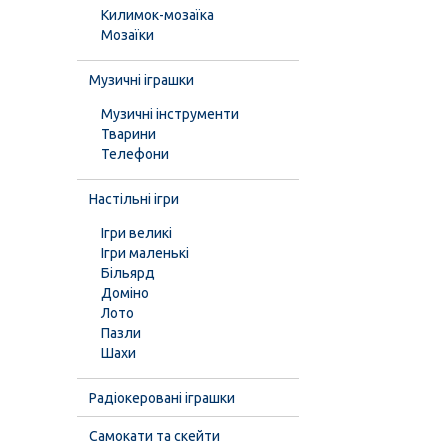
Килимок-мозаїка
Мозаїки
Музичні іграшки
Музичні інструменти
Тварини
Телефони
Настільні ігри
Ігри великі
Ігри маленькі
Більярд
Доміно
Лото
Пазли
Шахи
Радіокеровані іграшки
Самокати та скейти