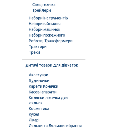
Спецтехніка
Трейлери
Набори інструментів
Набори військові
Набори машинок
Набори пожежного
Роботи, Трансформери
Трактори
Треки
Дитячі товари для дівчаток
Аксесуари
Будиночки
Карети Конячки
Касові апарати
Коляски ліжечка для
ляльок
Косметика
Кухня
Лікарі
Ляльки та Лялькові вбрання