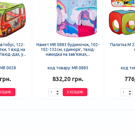
втобус, 122-
Намет MR 0883 будиночок, 102-
Палатка M 2
тки, 1 вхід на
102-132см, єдиноріг, 1вхід-
вхід-дах, у...
накидка на зав'язках,...
 MR 0028
код товару: MR 0883
код то
грн.
832,20 грн.
776
КОШИК
У КОШИК