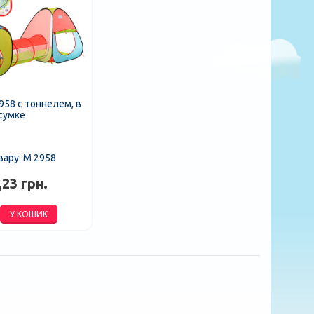
958 с тоннелем, в
сумке
вару: M 2958
,23 грн.
У КОШИК