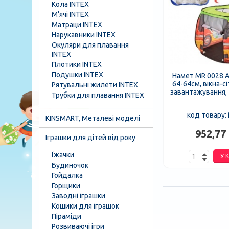
Кола INTEX
М'ячі INTEX
Матраци INTEX
Нарукавники INTEX
Окуляри для плавання
INTEX
Плотики INTEX
Подушки INTEX
Намет MR 0028 А
64-64см, вікна-сі
Рятувальні жилети INTEX
завантажування, 1
Трубки для плавання INTEX
код товару:
KINSMART, Металеві моделі
952,77 
Іграшки для дітей від року
Їжачки
У 
Будиночок
Гойдалка
Горщики
Заводні іграшки
Кошики для іграшок
Піраміди
Розвиваючі ігри