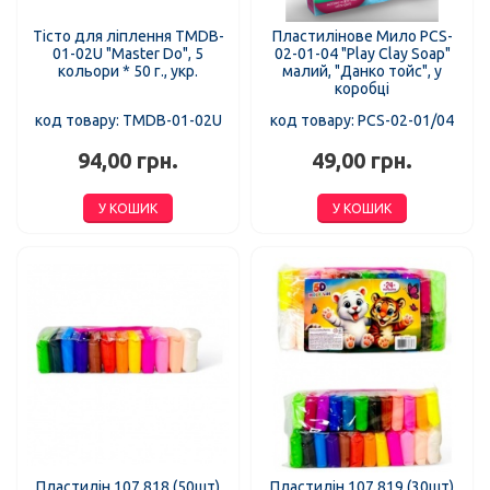
Тісто для ліплення TMDB-
Пластилінове Мило PCS-
01-02U "Master Do", 5
02-01-04 "Play Clay Soap"
кольори * 50 г., укр.
малий, "Данко тойс", у
коробці
код товару: TMDB-01-02U
код товару: PCS-02-01/04
94,00 грн.
49,00 грн.
У КОШИК
У КОШИК
Пластилін 107 818 (50шт)
Пластилін 107 819 (30шт)