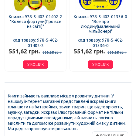
Книжка 978-5-402-01402-2
Книжка 978-5-402-01336-0
"Колесо фортуни(Про все
"Все про
на світі)"
людину(маленький
мільйонер)"
код товару: 978-5-402-
код товару: 978-5-402-
01402-2
01336-0
551,62 грн.
551,62 грн.
666,58 грн.
666,58 грн.
У КОШИК
У КОШИК
Книги займають важливе місце у розвитку дитини. У
нашому інтернет магазині представлені яскраві книги
планшети на батарейках, звуки тварин, що відтворюють,
музику, загадки. Яскраво ілюстрований формат не тільки
порадує цікавими оповіданнями, а й навчить логічно
мислити та допоможе розвинути художній смак у дитини.
Ми раді запропонувати розважаль...
ДОКЛАДНІШЕ