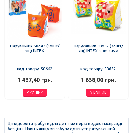
Нарукавник 58642 (36шт/
Нарукавник 58652 (36шт/
ящ) INTEX
ящ) INTEX з рибками
код товару: 58642
код товару: 58652
1 487,40 грн.
1 638,00 грн.
У КОШИК
У КОШИК
Ці недорогі атрибути для дитячих ігор із водою насправді
безцінні. Навіть якщо ви забули одягнути рятувальний