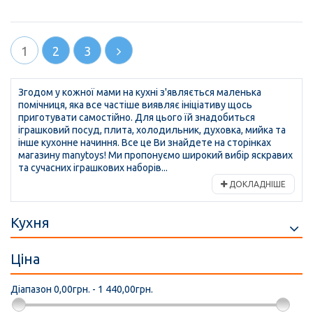
1
2
3
Згодом у кожної мами на кухні з'являється маленька
помічниця, яка все частіше виявляє ініціативу щось
приготувати самостійно. Для цього їй знадобиться
іграшковий посуд, плита, холодильник, духовка, мийка та
інше кухонне начиння. Все це Ви знайдете на сторінках
магазину manytoys! Ми пропонуємо широкий вибір яскравих
та сучасних іграшкових наборів...
ДОКЛАДНІШЕ
Кухня
Ціна
Діапазон
0,00грн. - 1 440,00грн.