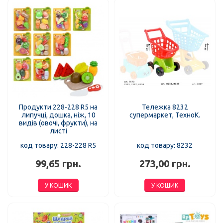
Продукти 228-228 R5 на
Тележка 8232
липучці, дошка, ніж, 10
супермаркет, ТехноК.
видів (овочі, фрукти), на
листі
код товару: 228-228 R5
код товару: 8232
99,65 грн.
273,00 грн.
У КОШИК
У КОШИК