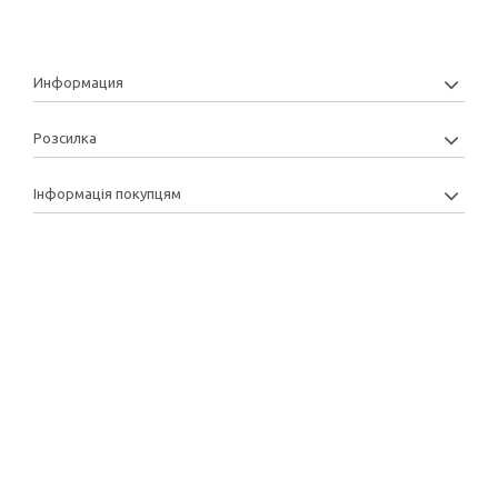
Информация
Розсилка
Інформація покупцям
Copyright: 2013-2022 © Manytoys | Розробка та підтримка: