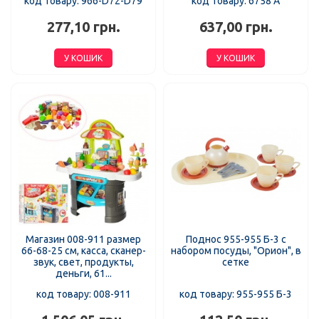
код товару: 966-D72-D79
код товару: 6758 A
277,10 грн.
637,00 грн.
У КОШИК
У КОШИК
Магазин 008-911 размер
Поднос 955-955 Б-3 с
66-68-25 см, касса, сканер-
набором посуды, "Орион", в
звук, свет, продукты,
сетке
деньги, 61...
код товару: 008-911
код товару: 955-955 Б-3