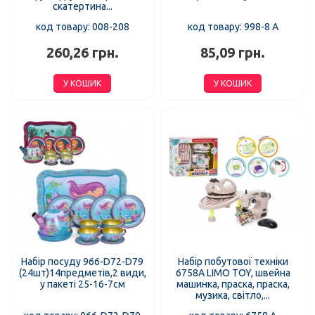
скатертина...
код товару: 008-208
код товару: 998-8 A
260,26 грн.
85,09 грн.
У КОШИК
У КОШИК
Набір посуду 966-D72-D79
Набір побутової техніки
(24шт)14предметів,2 види,
6758A LIMO TOY, швейна
у пакеті 25-16-7см
машинка, праска, праска,
музика, світло,...