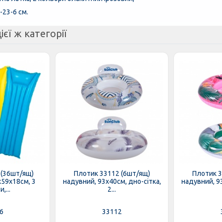
-23-6 см.
ієї ж категорії
 (36шт/ящ)
Плотик 33112 (6шт/ящ)
Плотик 3
х59х18см, 3
надувний, 93х40см, дно-сітка,
надувний, 93
,...
2...
6
33112