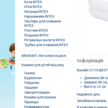
Кола INTEX
М'ячі INTEX
Матраци INTEX
Нарукавники INTEX
Окуляри для плавання
INTEX
Плотики INTEX
Подушки INTEX
Рятувальні жилети INTEX
Трубки для плавання INTEX
KINSMART, Металеві моделі
Інформація
Іграшки для дітей від року
Басейн 51116 BEST
Їжачки
Будиночок
Довжина: 86 см
Ширина: 86 см,
Гойдалка
Висота: 25 см.
Горщики
Заводні іграшки
Надувное дно,
Кошики для іграшок
Запобіжні клапани,
Піраміди
Розвиваючі ігри
В комплекті ремонт