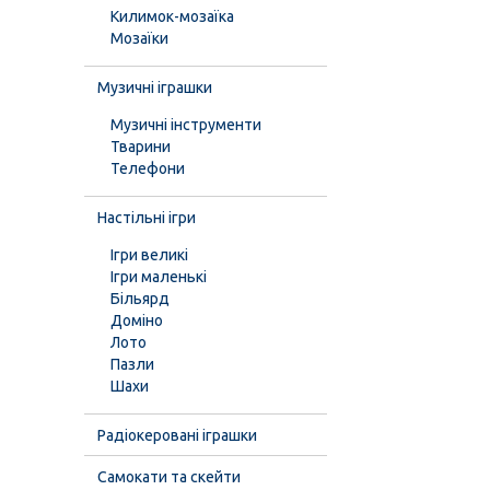
Килимок-мозаїка
Мозаїки
Музичні іграшки
Музичні інструменти
Тварини
Телефони
Настільні ігри
Ігри великі
Ігри маленькі
Більярд
Доміно
Лото
Пазли
Шахи
Радіокеровані іграшки
Самокати та скейти