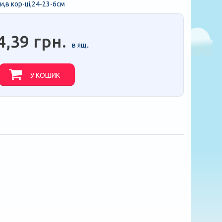
и,в кор-цi,24-23-6см
4,39 грн.
в ящ..
У КОШИК