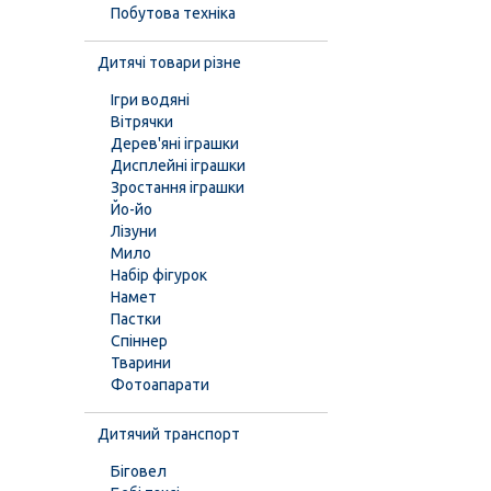
Побутова техніка
Дитячі товари різне
Ігри водяні
Вітрячки
Дерев'яні іграшки
Дисплейні іграшки
Зростання іграшки
Йо-йо
Лізуни
Мило
Набір фігурок
Намет
Пастки
Спіннер
Тварини
Фотоапарати
Дитячий транспорт
Біговел