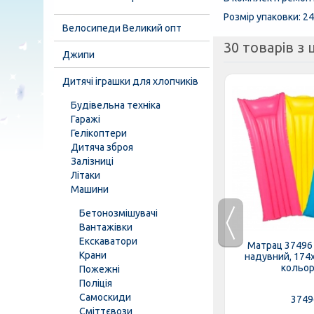
Розмір упаковки: 24
Велосипеди Великий опт
30 товарів з ц
Джипи
Дитячі іграшки для хлопчиків
Будівельна техніка
Гаражі
Гелікоптери
Дитяча зброя
Залізниці
Літаки
Машини
Бетонозмішувачі
Вантажівки
Екскаватори
ия 22064
Круг 35106 (24шт/ящ) INTEX,
Матрац 37496
Крани
цвета,...
надувний, Метелики, 90см, 9+
надувний, 174
кольори
Пожежні
Поліція
Самоскиди
35106
3749
Сміттєвози