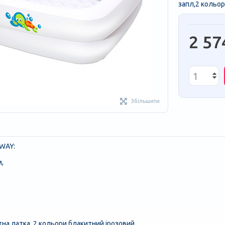
запл,2 кольор
2 57
Збільшити
WAY:
,
на латка, 2 кольори блакитний ірозовий,