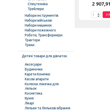
н.
2 874,69 грн.
2 907,9
Спецтехніка
Трейлери
К
У КОШИК
У 
Набори інструментів
Набори військові
Набори машинок
Набори пожежного
Роботи, Трансформери
Трактори
Треки
Дитячі товари для дівчаток
Аксесуари
Будиночки
Карети Конячки
Касові апарати
Коляски ліжечка для
ляльок
Косметика
Кухня
Лікарі
Ляльки та Лялькові вбрання