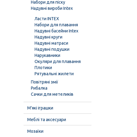
Набори для піску
Надувні вироби Intex
Ласти INTEX
Набори для плавання
Надувні басейни Intex
Надувні круги
Надувні матраси
Надувні подушки
Нарукавники
Окуляри для плавання
Плотики
Рятувальні жилети
Повітряні змії
Рибалка
Сачки для метеликів
М'які іграшки
Меблі та аксесуари
Мозаїки