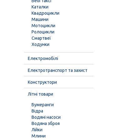
Бебі таксі
Каталки
Квадроцикли
Машини
Мотоцикли
Ролоцикли
Смартвеї
Ходунки
Електромобілі
Електротранспорт та захист
Конструктори
Літні товари
Бумеранги
Відра
Водяні насоси
Водяна зброя
Лійки
Млини