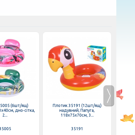
5005 (6шт/ящ)
Плотик 35191 (12шт/ящ)
Плот
х40см, дно-сітка,
надувний, Папуга,
на
2...
118х75х70см, 3...
1
35005
35191