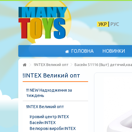
УКР
РУС
ГОЛОВНА
НОВИНКИ
!INTEX Великий опт
Басейн 51116 (8шт) детячий,ква
!INTEX Великий опт
!!! NEW Надходження за
тиждень
!INTEX Великий опт
Ігровий центр INTEX
Басейн INTEX
Велюрові вироби INTEX