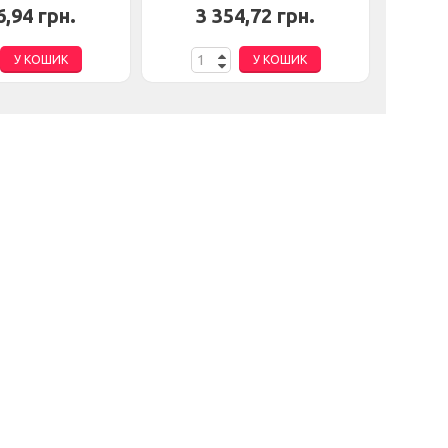
6,94 грн.
3 354,72 грн.
3
У КОШИК
У КОШИК