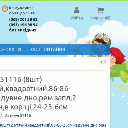
Консультанти:
с 6-00 до 15-00
Увійти
(порожній)
(068) 201 58 62
(093) 196 98 94
без вихідних
ОНТАКТИ
ЧАСТІ ПИТАННЯ
 51116 (8шт)
й,квадратний,86-86-
адувне дно,рем запл,2
,в кор-цi,24-23-6см
51116
Й
Артикул
 (8шт) детячий,квадратний,86-86-25см,надувне дно,рем