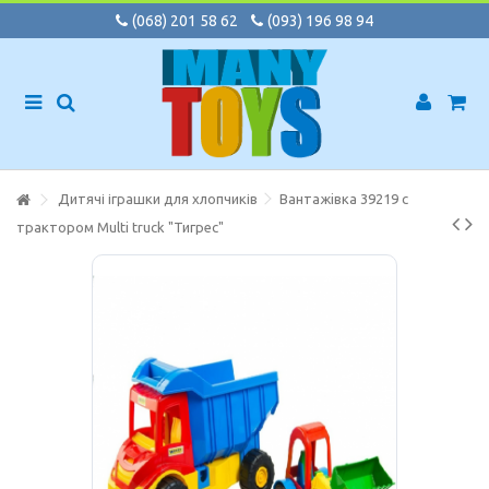
(068) 201 58 62
(093) 196 98 94
Дитячі іграшки для хлопчиків
Вантажiвка 39219 с
трактором Multi truck "Тигрес"