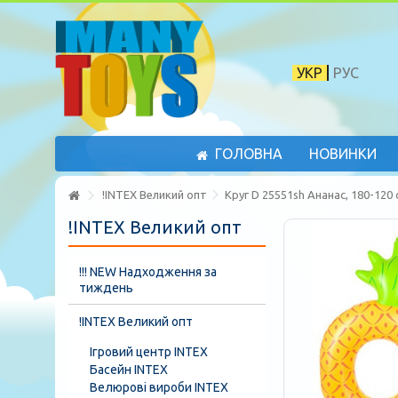
УКР
РУС
ГОЛОВНА
НОВИНКИ
!INTEX Великий опт
Круг D 25551sh Ананас, 180-120 
!INTEX Великий опт
!!! NEW Надходження за
тиждень
!INTEX Великий опт
Ігровий центр INTEX
Басейн INTEX
Велюрові вироби INTEX