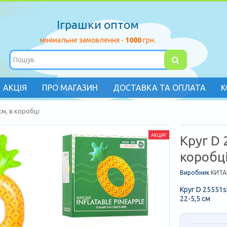
Іграшки оптом
мінімальне замовлення -
1000
грн.
АКЦІЯ
ПРО МАГАЗИН
ДОСТАВКА ТА ОПЛАТА
К
см, в коробці
АКЦІЯ!
Круг D 
коробц
Виробник
КИТА
Круг D 25551sh
22-5,5 см