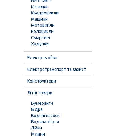
Бебі таксі
Каталки
Квадроцикли
Машини
Мотоцикли
Ролоцикли
Смартвеї
Ходунки
Електромобілі
Електротранспорт та захист
Конструктори
Літні товари
Бумеранги
Відра
Водяні насоси
Водяна зброя
Лійки
Млини