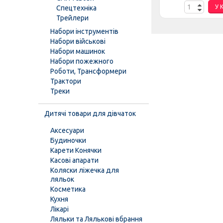
К
У КОШИК
У 
Спецтехніка
Трейлери
Набори інструментів
Набори військові
Набори машинок
Набори пожежного
Роботи, Трансформери
Трактори
Треки
Дитячі товари для дівчаток
Аксесуари
Будиночки
Карети Конячки
Касові апарати
Коляски ліжечка для
ляльок
Косметика
Кухня
Лікарі
Ляльки та Лялькові вбрання