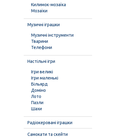
Килимок-мозаїка
Мозаїки
Музичні іграшки
Музичні інструменти
Тварини
Телефони
Настільні ігри
Ігри великі
Ігри маленькі
Більярд
Доміно
Лото
Пазли
Шахи
Радіокеровані іграшки
Самокати та скейти