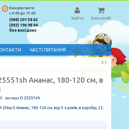
Консультанти:
с 6-00 до 15-00
Увійти
(порожній)
(068) 201 58 62
(093) 196 98 94
без вихідних
ОНТАКТИ
ЧАСТІ ПИТАННЯ
25551sh Ананас, 180-120 см, в
і
D 25551sh
Й
Артикул
 (36шт) Ананас, 180-120 см, від 3-х років, в коробці, 22-