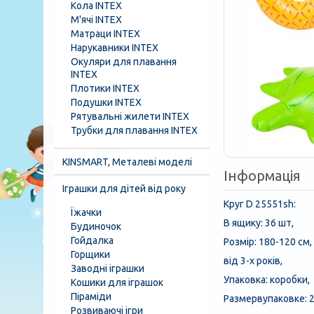
Кола INTEX
М'ячі INTEX
Матраци INTEX
Нарукавники INTEX
Окуляри для плавання
INTEX
Плотики INTEX
Подушки INTEX
Рятувальні жилети INTEX
Трубки для плавання INTEX
KINSMART, Металеві моделі
Інформація
Іграшки для дітей від року
Круг D 25551sh:
Їжачки
В ящику: 36 шт,
Будиночок
Гойдалка
Розмір: 180-120 см,
Горщики
від 3-х років,
Заводні іграшки
Упаковка: коробки,
Кошики для іграшок
Піраміди
Размервупаковке: 2
Розвиваючі ігри