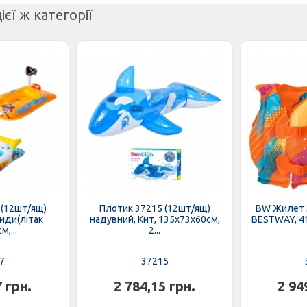
ієї ж категорії
 (12шт/ящ)
Плотик 37215 (12шт/ящ)
BW Жилет 
види(літак
надувний, Кит, 135х73х60см,
BESTWAY, 41
,...
2...
7
37215
7 грн.
2 784,15 грн.
2 94