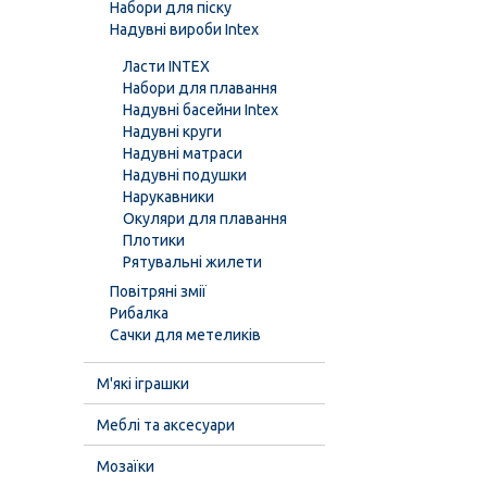
Набори для піску
Надувні вироби Intex
Ласти INTEX
Набори для плавання
Надувні басейни Intex
Надувні круги
Надувні матраси
Надувні подушки
Нарукавники
Окуляри для плавання
Плотики
Рятувальні жилети
Повітряні змії
Рибалка
Сачки для метеликів
М'які іграшки
Меблі та аксесуари
Мозаїки