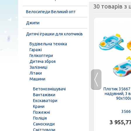
30 товарів з ц
Велосипеди Великий опт
Джипи
Дитячі іграшки для хлопчиків
Будівельна техніка
Гаражі
Гелікоптери
Дитяча зброя
Залізниці
Літаки
Машини
) INTEX,
Очки для плавания 55611
Бетонозмішувачі
Плотик 35667
см, 2...
(12шт/ящ) INTEX, 3 цвета,...
надувний, 3 
Вантажівки
90х100см
Екскаватори
Крани
55611
3566
Пожежні
Поліція
н.
702,98 грн.
3 955,7
Самоскиди
Сміттєвози