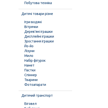
Побутова техніка
Дитячі товари різне
Ігри водяні
Вітрячки
Дерев'яні іграшки
Дисплейні іграшки
Зростання іграшки
Йо-йо
Лізуни
Мило
Набір фігурок
Намет
Пастки
Спіннер
Тварини
Фотоапарати
Дитячий транспорт
Біговел