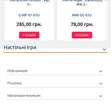
"Мегаполія Premium", укр,
"MAFIA Vegas", Dankotoys,
у...
укр, у...
G-MP-01-01U
MAF-02-01U
285,00 грн.
78,00 грн.
У КОШИК
У КОШИК
Настільні ігри
Информация
Розсилка
Інформація покупцям