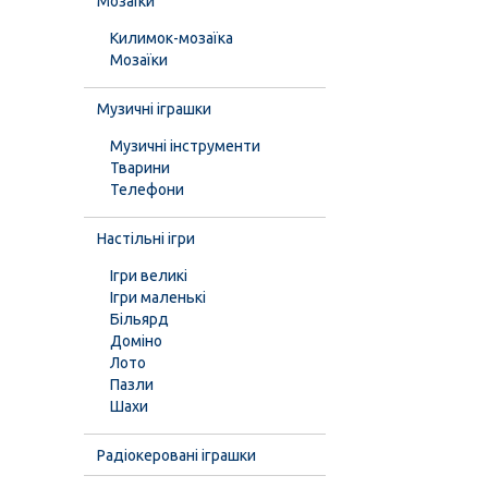
Мозаїки
Килимок-мозаїка
Мозаїки
Музичні іграшки
Музичні інструменти
Тварини
Телефони
Настільні ігри
Ігри великі
Ігри маленькі
Більярд
Доміно
Лото
Пазли
Шахи
Радіокеровані іграшки