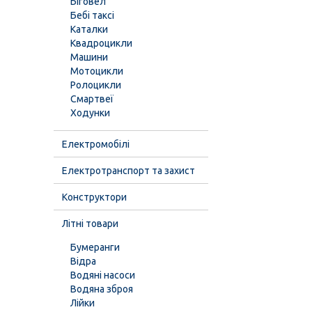
Біговел
Бебі таксі
Каталки
Квадроцикли
Машини
Мотоцикли
Ролоцикли
Смартвеї
Ходунки
Електромобілі
Електротранспорт та захист
Конструктори
Літні товари
Бумеранги
Відра
Водяні насоси
Водяна зброя
Лійки