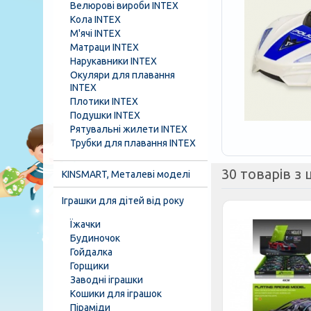
Велюрові вироби INTEX
Кола INTEX
М'ячі INTEX
Матраци INTEX
Нарукавники INTEX
Окуляри для плавання
INTEX
Плотики INTEX
Подушки INTEX
Рятувальні жилети INTEX
Трубки для плавання INTEX
30 товарів з ц
KINSMART, Металеві моделі
Іграшки для дітей від року
Їжачки
Будиночок
Гойдалка
Горщики
Заводні іграшки
Кошики для іграшок
Піраміди