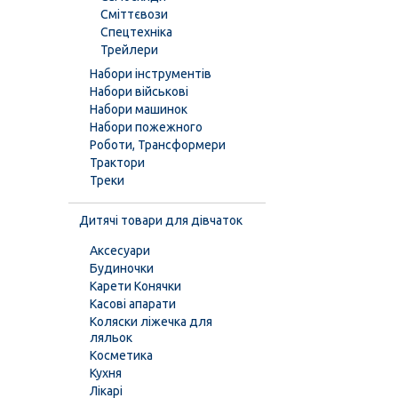
Сміттєвози
Спецтехніка
Трейлери
Набори інструментів
Набори військові
Набори машинок
Набори пожежного
Роботи, Трансформери
Трактори
Треки
Дитячі товари для дівчаток
Аксесуари
Будиночки
Карети Конячки
Касові апарати
Коляски ліжечка для
ляльок
Косметика
Кухня
Лікарі