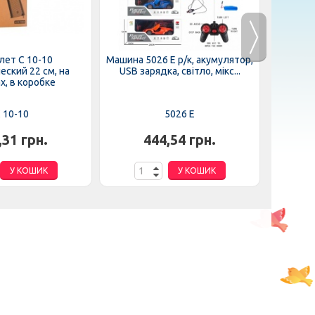
лет C 10-10
Машина 5026 E р/к, акумулятор,
Машинка
ский 22 см, на
USB зарядка, світло, мікс...
браслет
х, в коробке
 10-10
5026 E
,31 грн.
444,54 грн.
У КОШИК
У КОШИК