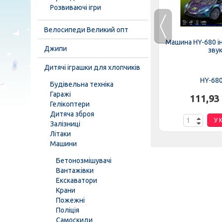
Розвиваючі ігри
Велосипеди Великий опт
3
Трейлер 660-S 46 (12шт) 43см,
Машина HY-680 іне
Джипи
.
2в1 (гараж-трек),...
зву
Дитячі іграшки для хлопчиків
К
660-S 46
HY-68
Будівельна техніка
Гаражі
601,97 грн.
111,93
Гелікоптери
Дитяча зброя
У КОШИК
У 
Залізниці
Літаки
Машини
Бетонозмішувачі
Вантажівки
Екскаватори
Крани
Пожежні
Поліція
Самоскиди