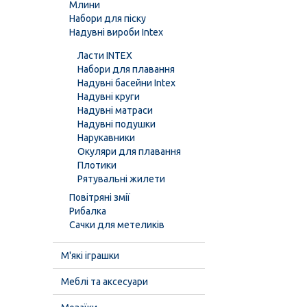
Млини
Набори для піску
Надувні вироби Intex
Ласти INTEX
Набори для плавання
Надувні басейни Intex
Надувні круги
Надувні матраси
Надувні подушки
Нарукавники
Окуляри для плавання
Плотики
Рятувальні жилети
Повітряні змії
Рибалка
Сачки для метеликів
М'які іграшки
Меблі та аксесуари