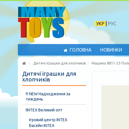
УКР
РУС
ГОЛОВНА
НОВИНКИ
Дитячі іграшки для хлопчиків
Машина 8811-23 Поли
Дитячі іграшки для
хлопчиків
!!! NEW Надходження за
тиждень
!INTEX Великий опт
Ігровий центр INTEX
Басейн INTEX