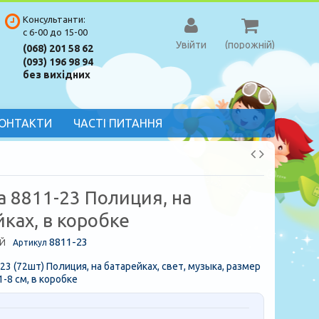
Консультанти:
с 6-00 до 15-00
Увійти
(порожній)
(068) 201 58 62
(093) 196 98 94
без вихідних
ОНТАКТИ
ЧАСТІ ПИТАННЯ
 8811-23 Полиция, на
ках, в коробке
8811-23
Й
Артикул
3 (72шт) Полиция, на батарейках, свет, музыка, размер
1-8 см, в коробке