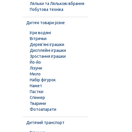
Ляльки та Лялькові вбрання
Побутова техніка
Дитячі товари різне
Ігри водяні
Вітрячки
Дерев'яні іграшки
Дисплейні іграшки
Зростання іграшки
Йо-йо
Лізуни
Мило
Набір фігурок
Намет
Пастки
Спіннер
Тварини
Фотоапарати
Дитячий транспорт