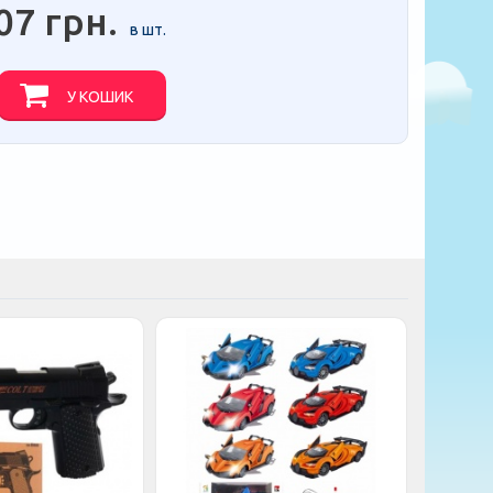
07 грн.
в шт.
У КОШИК