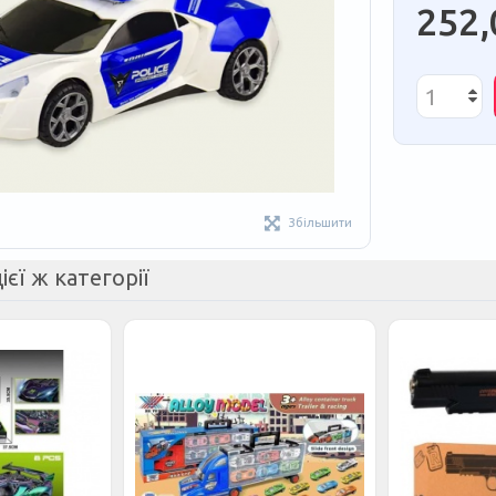
252,
Збільшити
ієї ж категорії