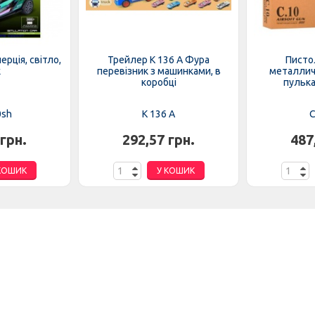
рція, світло,
Трейлер K 136 A Фура
Писто
к
перевізник з машинками, в
металличе
коробці
пулька
0sh
K 136 A
C
 грн.
292,57 грн.
487
КОШИК
У КОШИК