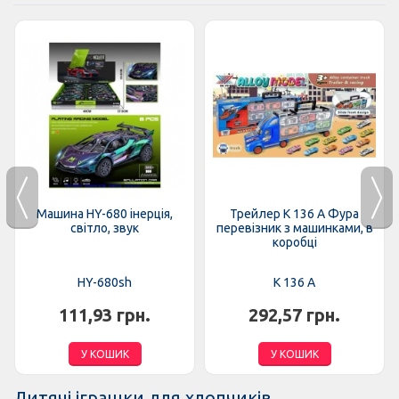
Машина HY-680 інерція,
Трейлер K 136 A Фура
світло, звук
перевізник з машинками, в
коробці
HY-680sh
K 136 A
111,93 грн.
292,57 грн.
У КОШИК
У КОШИК
Дитячі іграшки для хлопчиків