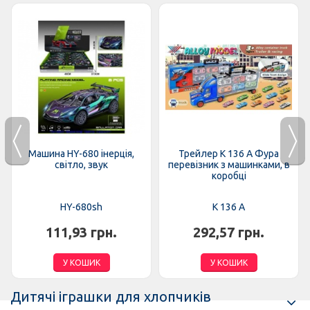
Машина HY-680 інерція,
Трейлер K 136 A Фура
світло, звук
перевізник з машинками, в
коробці
HY-680sh
K 136 A
111,93 грн.
292,57 грн.
У КОШИК
У КОШИК
Дитячі іграшки для хлопчиків