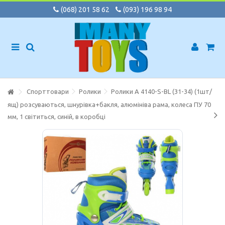
(068) 201 58 62
(093) 196 98 94
Спорттовари
Ролики
Ролики A 4140-S-BL (31-34) (1шт/
ящ) розсуваються, шнурівка+бакля, алюмініва рама, колеса ПУ 70
мм, 1 світиться, синій, в коробці