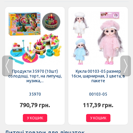
Продукти 35970 (10шт)
Кукла 00103-05 размер
солодощі, торт, на липучці,
16см, шарнирная, 3 цвета, в
музика,...
пакете
35970
00103-05
790,79 грн.
117,39 грн.
У КОШИК
У КОШИК
Дитячі товари для дівчаток