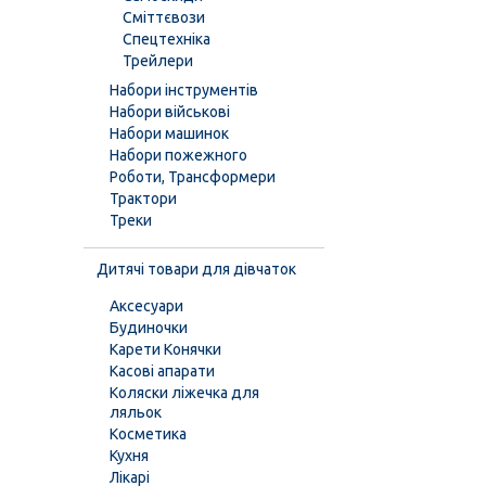
Сміттєвози
Спецтехніка
Трейлери
Набори інструментів
Набори військові
Набори машинок
Набори пожежного
Роботи, Трансформери
Трактори
Треки
Дитячі товари для дівчаток
Аксесуари
Будиночки
Карети Конячки
Касові апарати
Коляски ліжечка для
ляльок
Косметика
Кухня
Лікарі