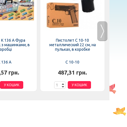
 K 136 A Фура
Пистолет C 10-10
Машина 5
 з машинками, в
металлический 22 см, на
USB за
оробці
пульках, в коробке
 136 A
C 10-10
,57 грн.
487,31 грн.
У КОШИК
У КОШИК