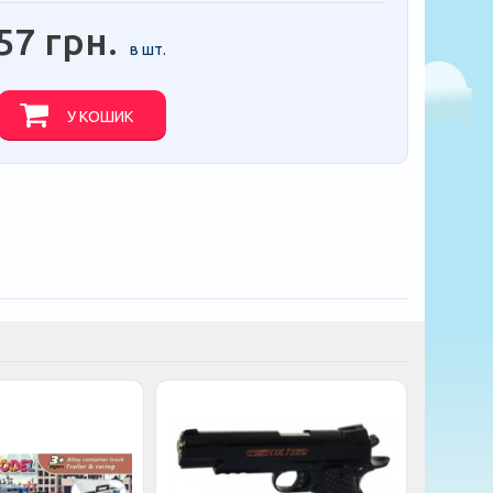
57 грн.
в шт.
У КОШИК