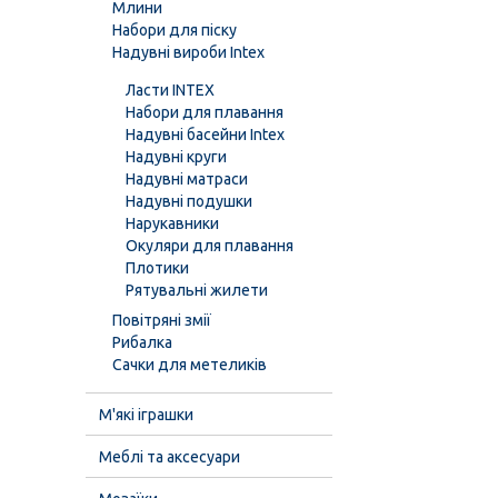
Млини
Набори для піску
Надувні вироби Intex
Ласти INTEX
Набори для плавання
Надувні басейни Intex
Надувні круги
Надувні матраси
Надувні подушки
Нарукавники
Окуляри для плавання
Плотики
Рятувальні жилети
Повітряні змії
Рибалка
Сачки для метеликів
М'які іграшки
Меблі та аксесуари