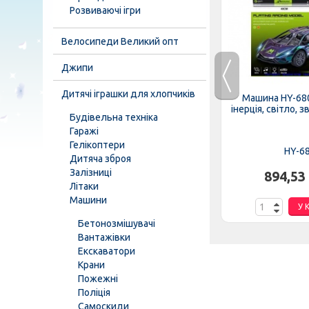
Розвиваючі ігри
Велосипеди Великий опт
Джипи
A 2266 G-1-2-3
Дитячі іграшки для хлопчиків
Машина HY-680
.
242,06 грн.
інерція, світло, з
Будівельна техніка
Гаражі
К
У КОШИК
Гелікоптери
HY-6
Дитяча зброя
Залізниці
894,53
Літаки
Машини
У 
Бетонозмішувачі
Вантажівки
Екскаватори
Крани
Пожежні
Поліція
Самоскиди