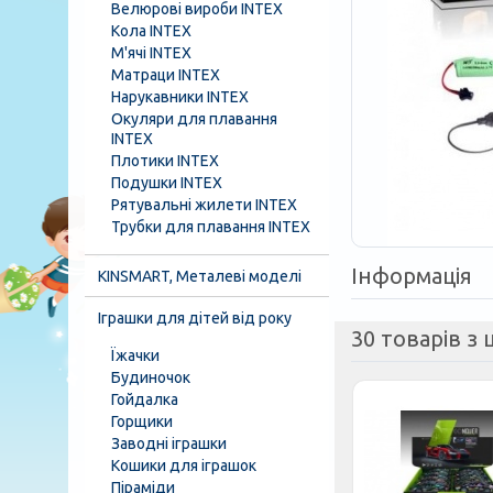
Велюрові вироби INTEX
Кола INTEX
М'ячі INTEX
Матраци INTEX
Нарукавники INTEX
Окуляри для плавання
INTEX
Плотики INTEX
Подушки INTEX
Рятувальні жилети INTEX
Трубки для плавання INTEX
Інформація
KINSMART, Металеві моделі
Іграшки для дітей від року
30 товарів з ц
Їжачки
Будиночок
Гойдалка
Горщики
Заводні іграшки
Кошики для іграшок
Піраміди