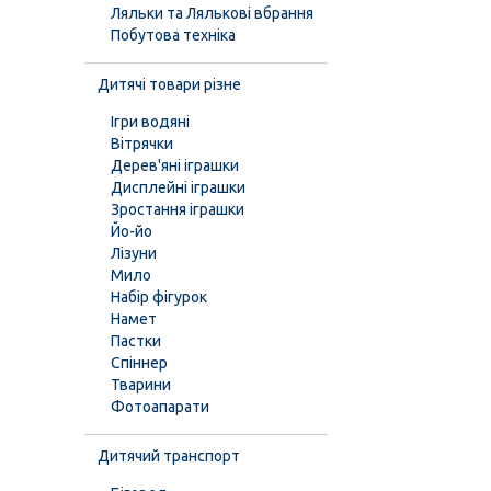
Ляльки та Лялькові вбрання
Побутова техніка
Дитячі товари різне
Ігри водяні
Вітрячки
Дерев'яні іграшки
Дисплейні іграшки
Зростання іграшки
Йо-йо
Лізуни
Мило
Набір фігурок
Намет
Пастки
Спіннер
Тварини
Фотоапарати
Дитячий транспорт