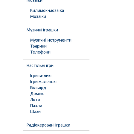
Мозаїки
Килимок-мозаїка
Мозаїки
Музичні іграшки
Музичні інструменти
Тварини
Телефони
Настільні ігри
Ігри великі
Ігри маленькі
Більярд
Доміно
Лото
Пазли
Шахи
Радіокеровані іграшки