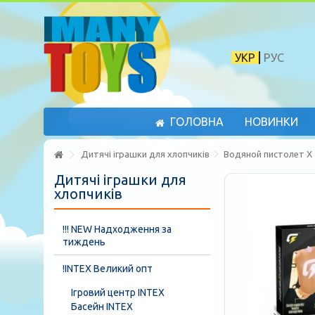
УКР
РУС
ГОЛОВНА
НОВИНКИ
Дитячі іграшки для хлопчиків
Водяной пистолет X 7
Дитячі іграшки для
хлопчиків
!!! NEW Надходження за
тиждень
!INTEX Великий опт
Ігровий центр INTEX
Басейн INTEX