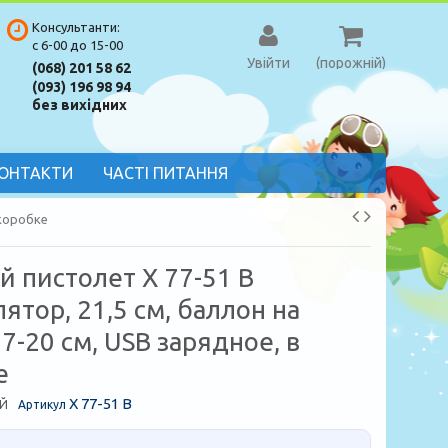
Консультанти:
с 6-00 до 15-00
Увійти
(порожній)
(068) 201 58 62
(093) 196 98 94
без вихідних
ОНТАКТИ
ЧАСТІ ПИТАННЯ
 коробке
й пистолет X 77-51 B
ятор, 21,5 см, баллон на
7-20 см, USB зарядное, в
е
X 77-51 B
Й
Артикул