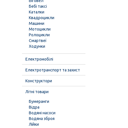
Біговел
Бебі таксі
Каталки
Квадроцикли
Машини
Мотоцикли
Ролоцикли
Смартвеї
Ходунки
Електромобілі
Електротранспорт та захист
Конструктори
Літні товари
Бумеранги
Відра
Водяні насоси
Водяна зброя
Лійки