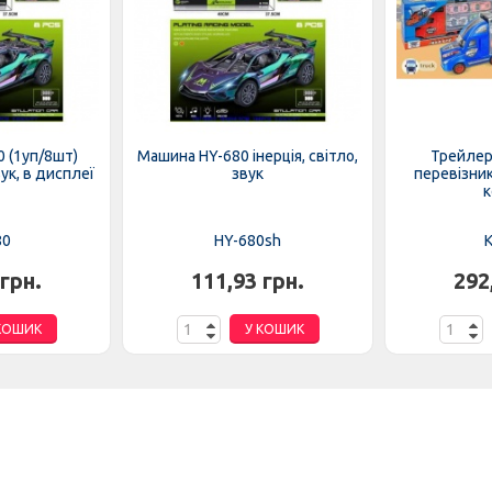
 (1уп/8шт)
Машина HY-680 інерція, світло,
Трейлер
вук, в дисплеї
звук
перевізник
к
80
HY-680sh
K
 грн.
111,93 грн.
292
КОШИК
У КОШИК