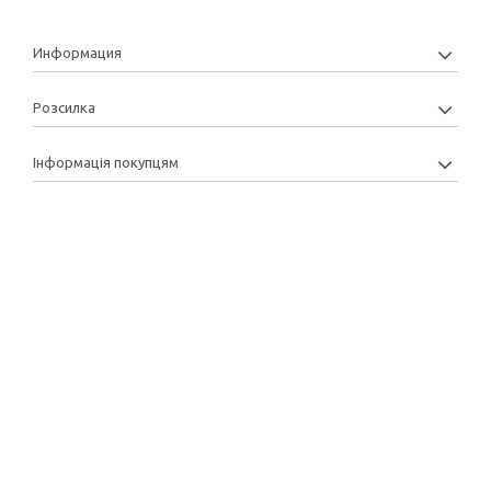
Информация
Розсилка
Інформація покупцям
Copyright: 2013-2022 © Manytoys | Розробка та підтримка: