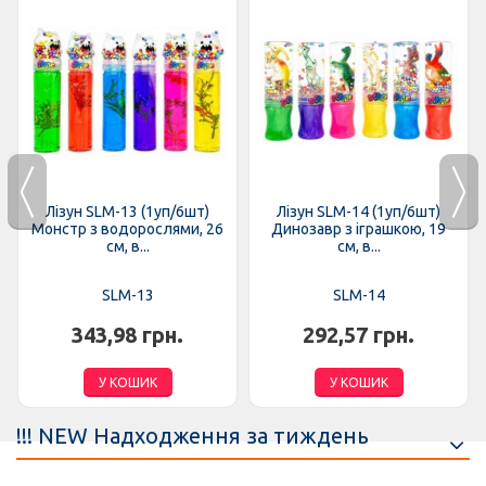
Лізун SLM-13 (1уп/6шт)
Лізун SLM-14 (1уп/6шт)
Монстр з водорослями, 26
Динозавр з іграшкою, 19
см, в...
см, в...
SLM-13
SLM-14
343,98 грн.
292,57 грн.
У КОШИК
У КОШИК
!!! NEW Надходження за тиждень