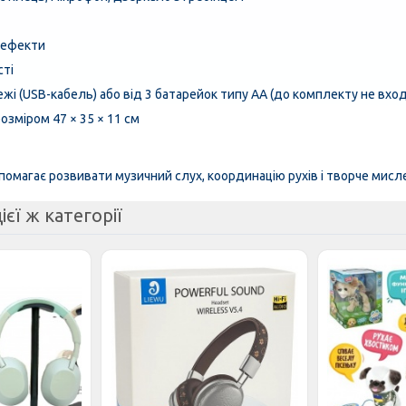
і ефекти
сті
жі (USB-кабель) або від 3 батарейок типу AA (до комплекту не вхо
озміром 47 × 35 × 11 см
омагає розвивати музичний слух, координацію рухів і творче мисле
ієї ж категорії