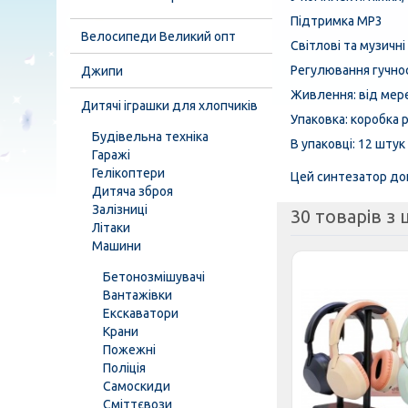
Підтримка MP3
Велосипеди Великий опт
Світлові та музичн
Регулювання гучно
Джипи
Живлення: від мере
Дитячі іграшки для хлопчиків
Упаковка: коробка р
Будівельна техніка
В упаковці: 12 штук
Гаражі
Гелікоптери
Цей синтезатор доп
Дитяча зброя
Залізниці
30 товарів з ц
Літаки
Машини
Бетонозмішувачі
Вантажівки
Екскаватори
Крани
Пожежні
Поліція
Самоскиди
Сміттєвози