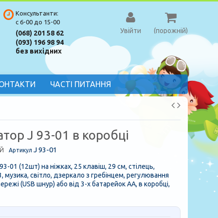
Консультанти:
с 6-00 до 15-00
Увійти
(порожній)
(068) 201 58 62
(093) 196 98 94
без вихідних
ОНТАКТИ
ЧАСТІ ПИТАННЯ
тор J 93-01 в коробці
J 93-01
Й
Артикул
3-01 (12шт) на ніжках, 25 клавіш, 29 см, стілець,
, музика, світло, дзеркало з гребінцем, регулювання
мережі (USB шнур) або від 3-х батарейок АА, в коробці,