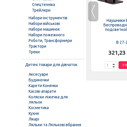
Спецтехніка
Трейлери
Набори інструментів
2C слоник
Барабан 540-540 Малий,
Наушники 
Набори військові
оробці
"Оріон"
Беспроводн
Набори машинок
подсветкой,
Набори пожежного
Роботи, Трансформери
540
B 27-
Трактори
.
Треки
99,63 грн.
321,23
Дитячі товари для дівчаток
К
У КОШИК
У 
Аксесуари
Будиночки
Карети Конячки
Касові апарати
Коляски ліжечка для
ляльок
Косметика
Кухня
Лікарі
Ляльки та Лялькові вбрання