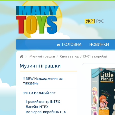
УКР
РУС
ГОЛОВНА
НОВИНКИ
Музичні іграшки
Синтезатор J 93-01 в коробці
Музичні іграшки
!!! NEW Надходження за
тиждень
!INTEX Великий опт
Ігровий центр INTEX
Басейн INTEX
Велюрові вироби INTEX