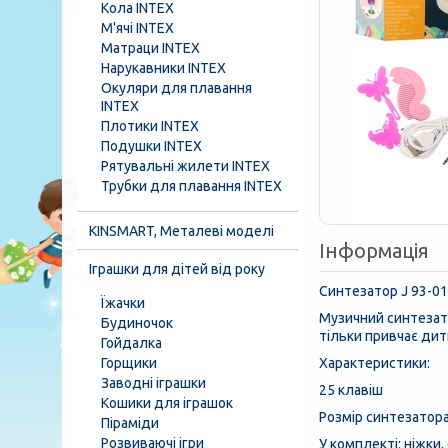
Кола INTEX
М'ячі INTEX
Матраци INTEX
Нарукавники INTEX
Окуляри для плавання
INTEX
Плотики INTEX
Подушки INTEX
Рятувальні жилети INTEX
Трубки для плавання INTEX
KINSMART, Металеві моделі
Інформація
Іграшки для дітей від року
Синтезатор J 93-01
Їжачки
Музичний синтезато
Будиночок
тільки привчає дит
Гойдалка
Горщики
Характеристики:
Заводні іграшки
25 клавіш
Кошики для іграшок
Розмір синтезатора
Піраміди
Розвиваючі ігри
У комплекті: ніжки,