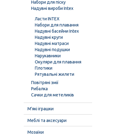
Набори для піску
Надувні вироби Intex
Ласти INTEX
Набори для плавання
Надувні басейни Intex
Надувні круги
Надувні матраси
Надувні подушки
Нарукавники
Окуляри для плавання
Плотики
Рятувальні жилети
Повітряні змії
Рибалка
Сачки для метеликів
М'які іграшки
Меблі та аксесуари
Мозаїки