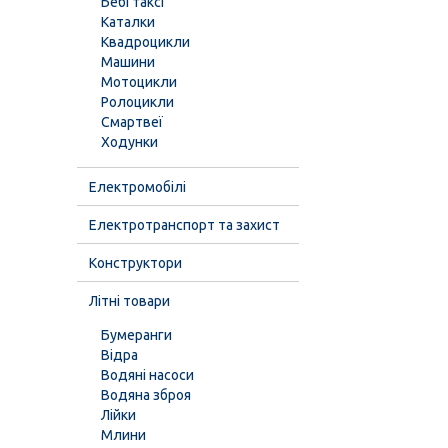
Бебі таксі
Каталки
Квадроцикли
Машини
Мотоцикли
Ролоцикли
Смартвеї
Ходунки
Електромобілі
Електротранспорт та захист
Конструктори
Літні товари
Бумеранги
Відра
Водяні насоси
Водяна зброя
Лійки
Млини