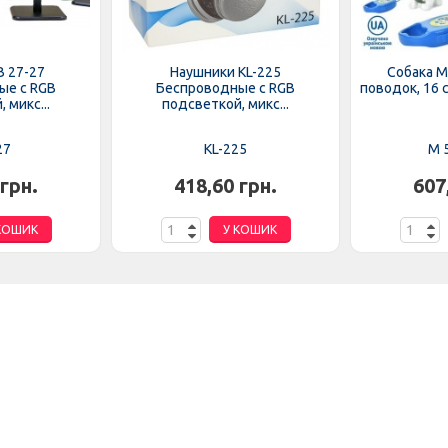
B 27-27
Наушники KL-225
Собака M 
ые с RGB
Беспроводные с RGB
поводок, 16 с
 микс...
подсветкой, микс...
27
KL-225
M 5
 грн.
418,60 грн.
607
КОШИК
У КОШИК