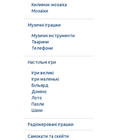
Килимок-мозаїка
Мозаїки
Музичні іграшки
Музичні інструменти
Тварини
Телефони
Настільні ігри
Ігри великі
Ігри маленькі
Більярд
Доміно
Лото
Пазли
Шахи
Радіокеровані іграшки
Самокати та скейти