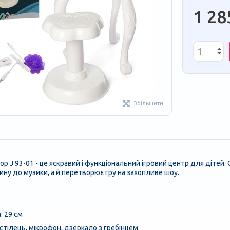
1 28
Збільшити
р J 93-01 - це яскравий і функціональний ігровий центр для дітей.
ину до музики, а й перетворює гру на захопливе шоу.
: 29 см
 стілець, мікрофон, дзеркало з гребінцем