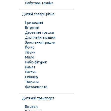
Побутова техніка
Дитячі товари різне
Ігри водяні
Вітрячки
Дерев'яні іграшки
Дисплейні іграшки
Зростання іграшки
Йо-йо
Лізуни
Мило
Набір фігурок
Намет
Пастки
Спіннер
Тварини
Фотоапарати
Дитячий транспорт
Біговел