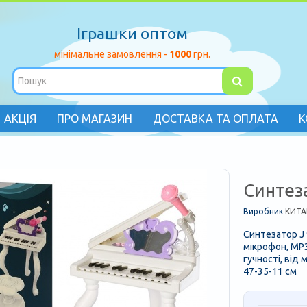
Іграшки оптом
мінімальне замовлення -
1000
грн.
АКЦІЯ
ПРО МАГАЗИН
ДОСТАВКА ТА ОПЛАТА
К
Синтеза
Виробник
КИТА
Синтезатор J 9
мікрофон, MP3
гучності, від 
47-35-11 см