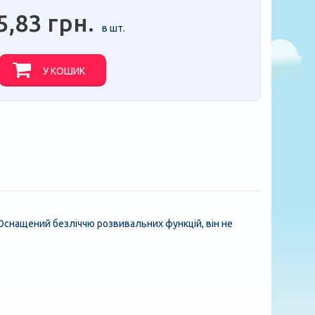
5,83 грн.
в шт.
У КОШИК
 Оснащений безліччю розвивальних функцій, він не