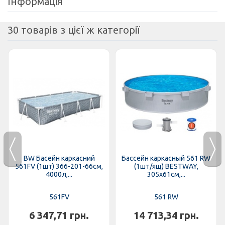
Інформація
30 товарів з цієї ж категорії
BW Басейн каркасний
Бассейн каркасный 561 RW
561FV (1шт) 366-201-66см,
(1шт/ящ) BESTWAY,
4000л,...
305х61см,...
561FV
561 RW
6 347,71 грн.
14 713,34 грн.