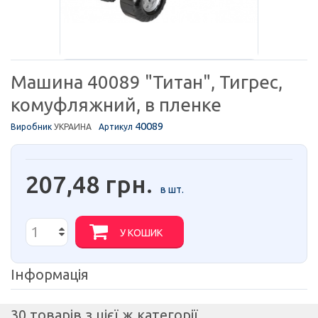
Машина 40089 "Титан", Тигрес,
комуфляжний, в пленке
40089
Виробник
УКРАИНА
Артикул
207,48 грн.
в шт.
У КОШИК
Інформація
30 товарів з цієї ж категорії