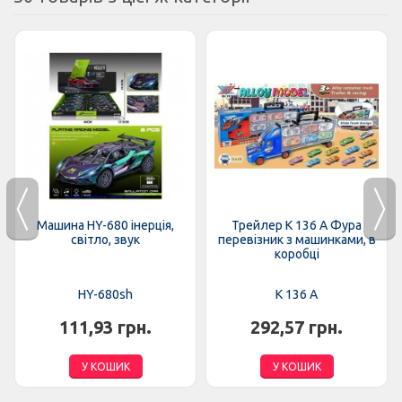
Машина HY-680 інерція,
Трейлер K 136 A Фура
світло, звук
перевізник з машинками, в
коробці
HY-680sh
K 136 A
111,93 грн.
292,57 грн.
У КОШИК
У КОШИК