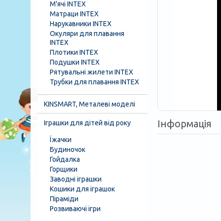
М'ячі INTEX
Матраци INTEX
Нарукавники INTEX
Окуляри для плавання
INTEX
Плотики INTEX
Подушки INTEX
Рятувальні жилети INTEX
Трубки для плавання INTEX
KINSMART, Металеві моделі
Інформація
Іграшки для дітей від року
Їжачки
Будиночок
Гойдалка
Горщики
Заводні іграшки
Кошики для іграшок
Піраміди
Розвиваючі ігри