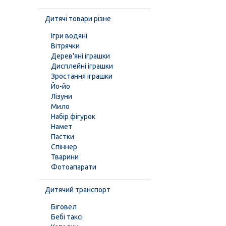
Дитячі товари різне
Ігри водяні
Вітрячки
Дерев'яні іграшки
Дисплейні іграшки
Зростання іграшки
Йо-йо
Лізуни
Мило
Набір фігурок
Намет
Пастки
Спіннер
Тварини
Фотоапарати
Дитячий транспорт
Біговел
Бебі таксі