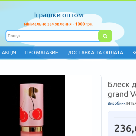
Іграшки оптом
мінімальне замовлення -
1000
грн.
АКЦІЯ
ПРО МАГАЗИН
ДОСТАВКА ТА ОПЛАТА
К
Блеск д
grand 
Виробник
INTE
236,