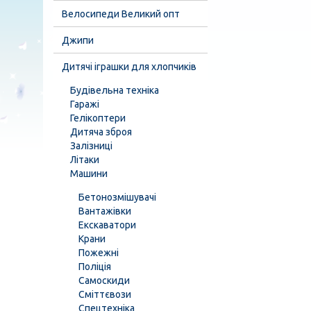
Велосипеди Великий опт
Джипи
Дитячі іграшки для хлопчиків
Будівельна техніка
Гаражі
Гелікоптери
Дитяча зброя
Залізниці
Літаки
Машини
Бетонозмішувачі
Вантажівки
Екскаватори
Крани
Пожежні
Поліція
Самоскиди
Сміттєвози
Спецтехніка