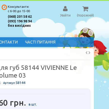
Консультанти:
с 6-00 до 15-00
Увійти
(порожній)
(068) 201 58 62
(093) 196 98 94
без вихідних
ОНТАКТИ
ЧАСТІ ПИТАННЯ
ля губ 58144 VIVIENNE Le
Volume 03
58144
X
Артикул
60 грн.
в шт.