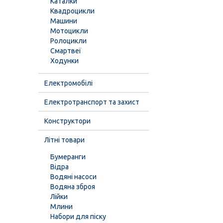
Каталки
Квадроцикли
Машини
Мотоцикли
Ролоцикли
Смартвеї
Ходунки
Електромобілі
Електротранспорт та захист
Конструктори
Літні товари
Бумеранги
Відра
Водяні насоси
Водяна зброя
Лійки
Млини
Набори для піску