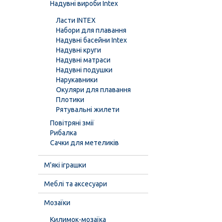
Надувні вироби Intex
Ласти INTEX
Набори для плавання
Надувні басейни Intex
Надувні круги
Надувні матраси
Надувні подушки
Нарукавники
Окуляри для плавання
Плотики
Рятувальні жилети
Повітряні змії
Рибалка
Сачки для метеликів
М'які іграшки
Меблі та аксесуари
Мозаїки
Килимок-мозаїка