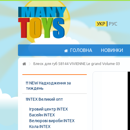
УКР
РУС
ГОЛОВНА
НОВИНКИ
Блеск для губ 58144 VIVIENNE Le grand Volume 03
!!! NEW Надходження за
тиждень
!INTEX Великий опт
Ігровий центр INTEX
Басейн INTEX
Велюрові вироби INTEX
Кола INTEX