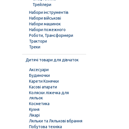
Трейлери
Набори інструментів
Набори військові
Набори машинок
Набори пожежного
Роботи, Трансформери
Трактори
Треки
Дитячі товари для дівчаток
Аксесуари
Будиночки
Карети Конячки
Касові апарати
Коляски ліжечка для
ляльок
Косметика
Кухня
Лікарі
Ляльки та Лялькові вбрання
Побутова техніка