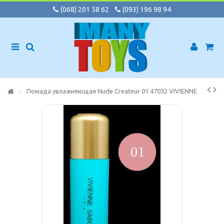
(068) 201 58 62
(093) 196 98 94
Помада увлажняющая Nude Createur 01 47032 VIVIENNE