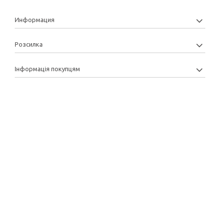
Информация
Розсилка
Інформація покупцям
Copyright: 2013-2022 © Manytoys | Розробка та підтримка: