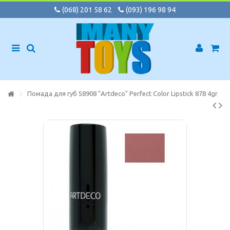
(068) 201 58 62
(093) 196 98 94
Помада для губ 58908 "Artdeco" Perfect Color Lipstick 878 4gr