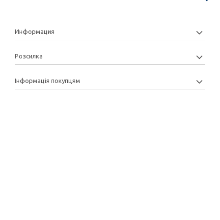
Информация
Розсилка
Інформація покупцям
Copyright: 2013-2022 © Manytoys | Розробка та підтримка: