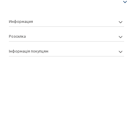
Информация
Розсилка
Інформація покупцям
Copyright: 2013-2022 © Manytoys | Розробка та підтримка: