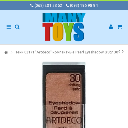
(068) 201 58 62
(093) 196 98 94
Тени 02171 "Artdeco" компактные Pearl Eyeshadow 0,8gr 30