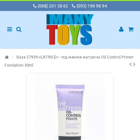
(068) 201 58 62
(093) 196 98 94
База 57939 «CATRICE» - під макіяж матуюча Oil Control Primer
Fondation 30ml