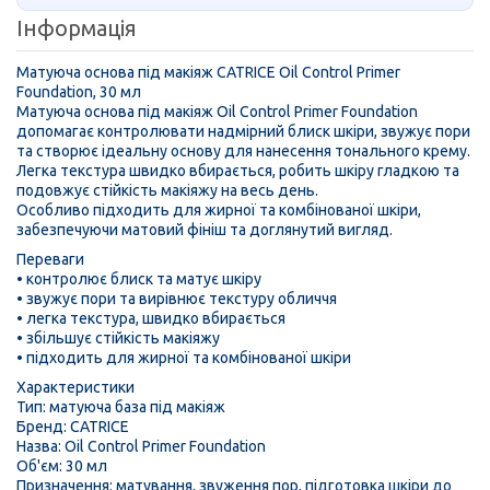
Інформація
Матуюча основа під макіяж CATRICE Oil Control Primer
Foundation, 30 мл
Матуюча основа під макіяж Oil Control Primer Foundation
допомагає контролювати надмірний блиск шкіри, звужує пори
та створює ідеальну основу для нанесення тонального крему.
Легка текстура швидко вбирається, робить шкіру гладкою та
подовжує стійкість макіяжу на весь день.
Особливо підходить для жирної та комбінованої шкіри,
забезпечуючи матовий фініш та доглянутий вигляд.
Переваги
• контролює блиск та матує шкіру
• звужує пори та вирівнює текстуру обличчя
• легка текстура, швидко вбирається
• збільшує стійкість макіяжу
• підходить для жирної та комбінованої шкіри
Характеристики
Тип: матуюча база під макіяж
Бренд: CATRICE
Назва: Oil Control Primer Foundation
Об'єм: 30 мл
Призначення: матування, звуження пор, підготовка шкіри до