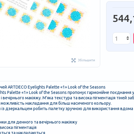
544,
Збільшити
чей ARTDECO Eyelights Palette «1» Look of the Seasons
ghts Palette «1» Look of the Seasons пропонує гармонійне поєднання
і вечірнього макіяжу. М'яка текстура та висока пігментація тіней з
 можливість накладання для більш насиченого кольору.
 із дзеркальцем робить палетку зручною для використання вдома т
інки для денного та вечірнього макіяжу
 висока пігментація
ються та накладаються