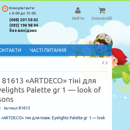
Консультанти:
с 6-00 до 15-00
Увійти
(порожній)
(068) 201 58 62
(093) 196 98 94
без вихідних
ОНТАКТИ
ЧАСТІ ПИТАННЯ
 81613 «ARTDECO» тіні для
elights Palette gr 1 — look of
sons
81613
X
Артикул
 «ARTDECO» тіні для повік Eyelights Palette gr 1 — look