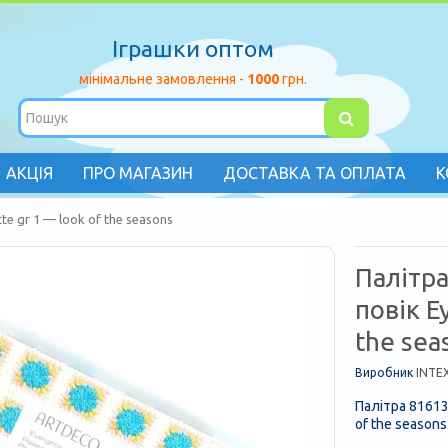
Іграшки оптом
мінімальне замовлення -
1000
грн.
АКЦІЯ
ПРО МАГАЗИН
ДОСТАВКА ТА ОПЛАТА
К
te gr 1 — look of the seasons
Палітра
повік Ey
the sea
Виробник
INTE
Палітра 81613
of the seasons