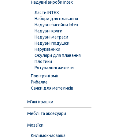
Надувні вироби Intex
Ласти INTEX
Набори для плавання
Надувні басейни Intex
Надувні круги
Надувні матраси
Надувні подушки
Нарукавники
Окуляри для плавання
Плотики
Рятувальні жилети
Повітряні змії
Рибалка
Сачки для метеликів
М'які іграшки
Меблі та аксесуари
Мозаїки
Килимок-мозаїка