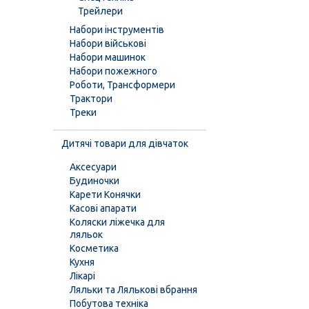
Трейлери
Набори інструментів
Набори військові
Набори машинок
Набори пожежного
Роботи, Трансформери
Трактори
Треки
Дитячі товари для дівчаток
Аксесуари
Будиночки
Карети Конячки
Касові апарати
Коляски ліжечка для
ляльок
Косметика
Кухня
Лікарі
Ляльки та Лялькові вбрання
Побутова техніка