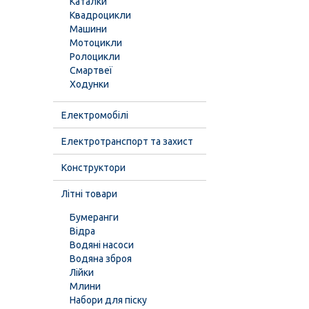
Каталки
Квадроцикли
Машини
Мотоцикли
Ролоцикли
Смартвеї
Ходунки
Електромобілі
Електротранспорт та захист
Конструктори
Літні товари
Бумеранги
Відра
Водяні насоси
Водяна зброя
Лійки
Млини
Набори для піску