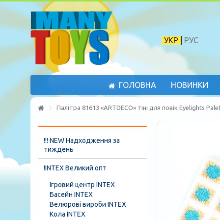
УКР
РУС
ГОЛОВНА
НОВИНКИ
Палітра 81613 «ARTDECO» тіні для повік Eyelights Palet
!!! NEW Надходження за
тиждень
!INTEX Великий опт
Ігровий центр INTEX
Басейн INTEX
Велюрові вироби INTEX
Кола INTEX