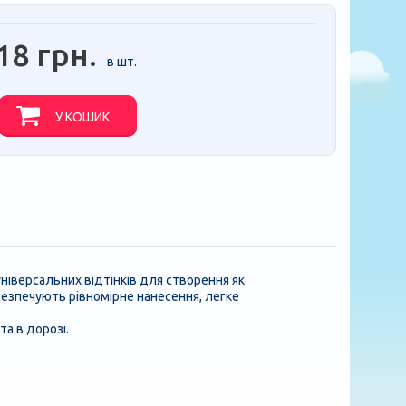
18 грн.
в шт.
У КОШИК
 універсальних відтінків для створення як
абезпечують рівномірне нанесення, легке
а в дорозі.