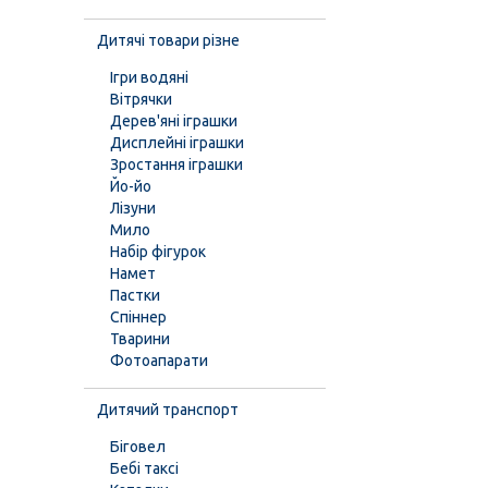
Дитячі товари різне
Ігри водяні
Вітрячки
Дерев'яні іграшки
Дисплейні іграшки
Зростання іграшки
Йо-йо
Лізуни
Мило
Набір фігурок
Намет
Пастки
Спіннер
Тварини
Фотоапарати
Дитячий транспорт
Біговел
Бебі таксі