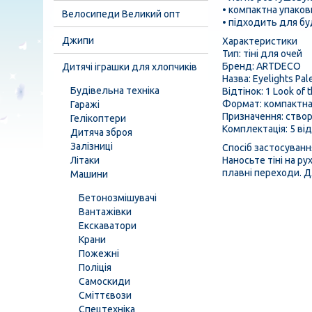
• компактна упако
Велосипеди Великий опт
• підходить для бу
Джипи
Характеристики
Тип: тіні для очей
Бренд: ARTDECO
Дитячі іграшки для хлопчиків
Назва: Eyelights Pal
Будівельна техніка
Відтінок: 1 Look of 
Формат: компактна
Гаражі
Призначення: створ
Гелікоптери
Комплектація: 5 ві
Дитяча зброя
Залізниці
Спосіб застосуванн
Літаки
Наносьте тіні на р
плавні переходи. Д
Машини
Бетонозмішувачі
Вантажівки
Екскаватори
Крани
Пожежні
Поліція
Самоскиди
Сміттєвози
Спецтехніка