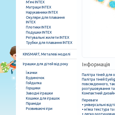
М'ячі INTEX
Матраци INTEX
Нарукавники INTEX
Окуляри для плавання
INTEX
Плотики INTEX
Подушки INTEX
Рятувальні жилети INTEX
Трубки для плавання INTEX
KINSMART, Металеві моделі
Інформація
Іграшки для дітей від року
Їжачки
Палітра тіней для о
Будиночок
Палітра тіней Eyeli
Гойдалка
повсякденного, так 
Горщики
розтушовування та
Заводні іграшки
Компактний дизайн
Кошики для іграшок
Переваги
Піраміди
• універсальні відт
Розвиваючі ігри
• м'яка текстура та
• легко розтушову