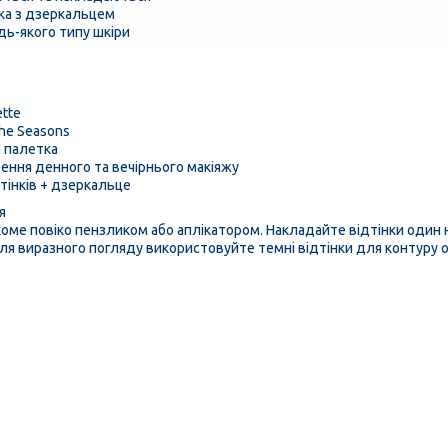
вка з дзеркальцем
дь-якого типу шкіри
ette
the Seasons
 палетка
ення денного та вечірнього макіяжу
дтінків + дзеркальце
я
ухоме повіко пензликом або аплікатором. Накладайте відтінки оди
ля виразного погляду використовуйте темні відтінки для контуру о