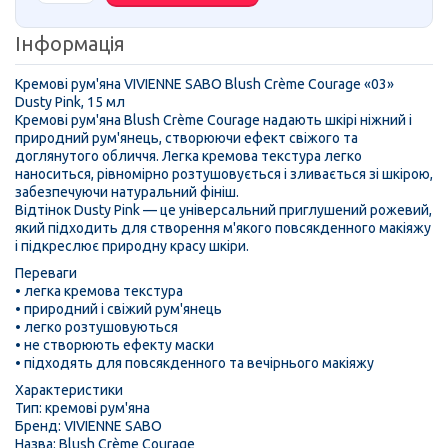
Інформація
Кремові рум'яна VIVIENNE SABO Blush Crème Courage «03»
Dusty Pink, 15 мл
Кремові рум'яна Blush Crème Courage надають шкірі ніжний і
природний рум'янець, створюючи ефект свіжого та
доглянутого обличчя. Легка кремова текстура легко
наноситься, рівномірно розтушовується і зливається зі шкірою,
забезпечуючи натуральний фініш.
Відтінок Dusty Pink — це універсальний приглушений рожевий,
який підходить для створення м'якого повсякденного макіяжу
і підкреслює природну красу шкіри.
Переваги
• легка кремова текстура
• природний і свіжий рум'янець
• легко розтушовуються
• не створюють ефекту маски
• підходять для повсякденного та вечірнього макіяжу
Характеристики
Тип: кремові рум'яна
Бренд: VIVIENNE SABO
Назва: Blush Crème Courage