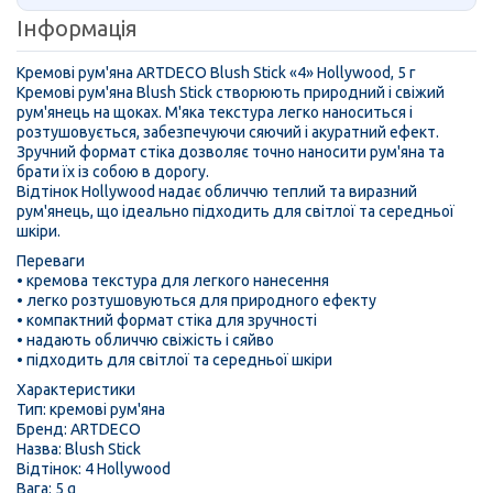
Інформація
Кремові рум'яна ARTDECO Blush Stick «4» Hollywood, 5 г
Кремові рум'яна Blush Stick створюють природний і свіжий
рум'янець на щоках. М'яка текстура легко наноситься і
розтушовується, забезпечуючи сяючий і акуратний ефект.
Зручний формат стіка дозволяє точно наносити рум'яна та
брати їх із собою в дорогу.
Відтінок Hollywood надає обличчю теплий та виразний
рум'янець, що ідеально підходить для світлої та середньої
шкіри.
Переваги
• кремова текстура для легкого нанесення
• легко розтушовуються для природного ефекту
• компактний формат стіка для зручності
• надають обличчю свіжість і сяйво
• підходить для світлої та середньої шкіри
Характеристики
Тип: кремові рум'яна
Бренд: ARTDECO
Назва: Blush Stick
Відтінок: 4 Hollywood
Вага: 5 g