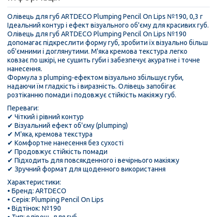
Олівець для губ ARTDECO Plumping Pencil On Lips №190, 0,3 г
Ідеальний контур і ефект візуального об'єму для красивих губ.
Олівець для губ ARTDECO Plumping Pencil On Lips №190
допомагає підкреслити форму губ, зробити їх візуально більш
об'ємними і доглянутими. М'яка кремова текстура легко
ковзає по шкірі, не сушить губи і забезпечує акуратне і точне
нанесення.
Формула з plumping-ефектом візуально збільшує губи,
надаючи їм гладкість і виразність. Олівець запобігає
розтіканню помади і подовжує стійкість макіяжу губ.
Переваги:
✔ Чіткий і рівний контур
✔ Візуальний ефект об'єму (plumping)
✔ М'яка, кремова текстура
✔ Комфортне нанесення без сухості
✔ Продовжує стійкість помади
✔ Підходить для повсякденного і вечірнього макіяжу
✔ Зручний формат для щоденного використання
Характеристики:
• Бренд: ARTDECO
• Серія: Plumping Pencil On Lips
• Відтінок: №190
• Тип: олівець для губ