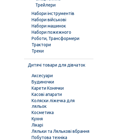
Трейлери
Набори інструментів
Набори військові
Набори машинок
Набори пожежного
Роботи, Трансформери
Трактори
Треки
Дитячі товари для дівчаток
Аксесуари
Будиночки
Карети Конячки
Касові апарати
Коляски ліжечка для
ляльок
Косметика
Кухня
Лікарі
Ляльки та Лялькові вбрання
Побутова техніка