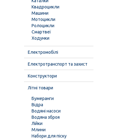
Каталки
Квадроцикли
Машини
Мотоцикли
Ролоцикли
Смартвеї
Ходунки
Електромобілі
Електротранспорт та захист
Конструктори
Літні товари
Бумеранги
Відра
Водяні насоси
Водяна зброя
Лійки
Млини
Набори для піску