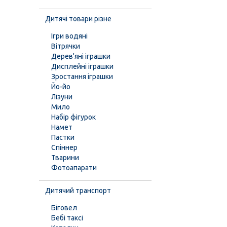
Дитячі товари різне
Ігри водяні
Вітрячки
Дерев'яні іграшки
Дисплейні іграшки
Зростання іграшки
Йо-йо
Лізуни
Мило
Набір фігурок
Намет
Пастки
Спіннер
Тварини
Фотоапарати
Дитячий транспорт
Біговел
Бебі таксі