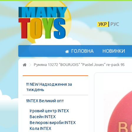
УКР
РУС
ГОЛОВНА
НОВИНКИ
Румяна 13272 "BOURJOIS" "Pastel Joues" re-pack 95
!!! NEW Надходження за
тиждень
!INTEX Великий опт
Ігровий центр INTEX
Басейн INTEX
Велюрові вироби INTEX
Кола INTEX