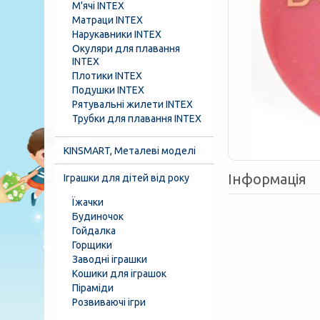
М'ячі INTEX
Матраци INTEX
Нарукавники INTEX
Окуляри для плавання
INTEX
Плотики INTEX
Подушки INTEX
Рятувальні жилети INTEX
Трубки для плавання INTEX
KINSMART, Металеві моделі
Інформація
Іграшки для дітей від року
Їжачки
Будиночок
Гойдалка
Горщики
Заводні іграшки
Кошики для іграшок
Піраміди
Розвиваючі ігри