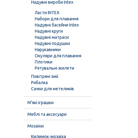
Надувні вироби Intex
Ласти INTEX
Набори для плавання
Надувні басейни Intex
Надувні круги
Надувні матраси
Надувні подушки
Нарукавники
Окуляри для плавання
Плотики
Рятувальні жилети
Повітряні змії
Рибалка
Сачки для метеликів
М'які іграшки
Меблі та аксесуари
Мозаїки
Килимок-мозаїка