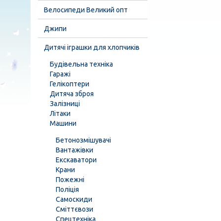
Велосипеди Великий опт
Джипи
Дитячі іграшки для хлопчиків
Будівельна техніка
Гаражі
Гелікоптери
Дитяча зброя
Залізниці
Літаки
Машини
Бетонозмішувачі
Вантажівки
Екскаватори
Крани
Пожежні
Поліція
Самоскиди
Сміттєвози
Спецтехніка