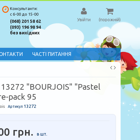
Консультанти:
с 6-00 до 15-00
Увійти
(порожній)
(068) 201 58 62
(093) 196 98 94
без вихідних
ОНТАКТИ
ЧАСТІ ПИТАННЯ
 13272 "BOURJOIS" "Pastel
re-pack 95
13272
ois
Артикул
00 грн.
в шт.