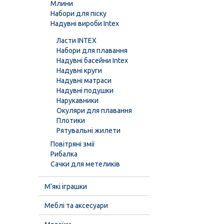
Млини
Набори для піску
Надувні вироби Intex
Ласти INTEX
Набори для плавання
Надувні басейни Intex
Надувні круги
Надувні матраси
Надувні подушки
Нарукавники
Окуляри для плавання
Плотики
Рятувальні жилети
Повітряні змії
Рибалка
Сачки для метеликів
М'які іграшки
Меблі та аксесуари