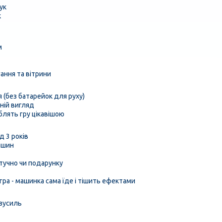
вук
к
м
ання та вітрини
 (без батарейок для руху)
ній вигляд
облять гру цікавішою
д 3 років
ашин
тучно чи подарунку
 гра - машинка сама їде і тішить ефектами
 зусиль