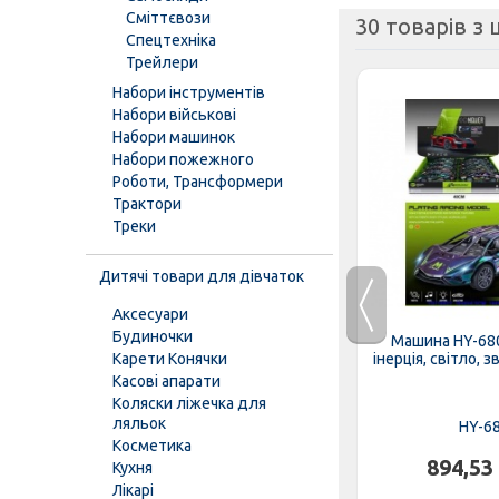
Сміттєвози
30 товарів з ц
Спецтехніка
Трейлери
Набори інструментів
Набори військові
Набори машинок
Набори пожежного
Роботи, Трансформери
Трактори
Треки
Дитячі товари для дівчаток
Аксесуари
3
Будиночки
Трейлер 660-S 46 (12шт) 43см,
Машина HY-680
.
Карети Конячки
2в1 (гараж-трек),...
інерція, світло, з
Касові апарати
Коляски ліжечка для
К
ляльок
660-S 46
HY-6
Косметика
601,97 грн.
894,53
Кухня
Лікарі