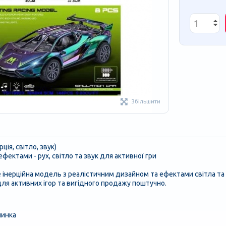
Збільшити
ція, світло, звук)
фектами - рух, світло та звук для активної гри
 інерційна модель з реалістичним дизайном та ефектами світла та з
для активних ігор та вигідного продажу поштучно.
шинка