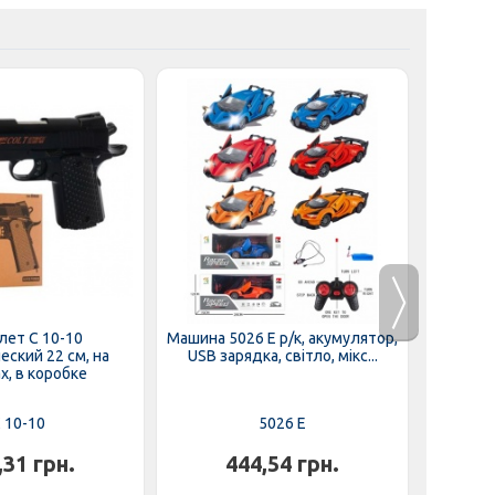
лет C 10-10
Машина 5026 E р/к, акумулятор,
Машинка
ский 22 см, на
USB зарядка, світло, мікс...
браслет
х, в коробке
 10-10
5026 E
,31 грн.
444,54 грн.