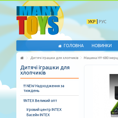
УКР
РУС
ГОЛОВНА
НОВИНКИ
Дитячі іграшки для хлопчиків
Машина HY-680 інерці
Дитячі іграшки для
хлопчиків
!!! NEW Надходження за
тиждень
!INTEX Великий опт
Ігровий центр INTEX
Басейн INTEX