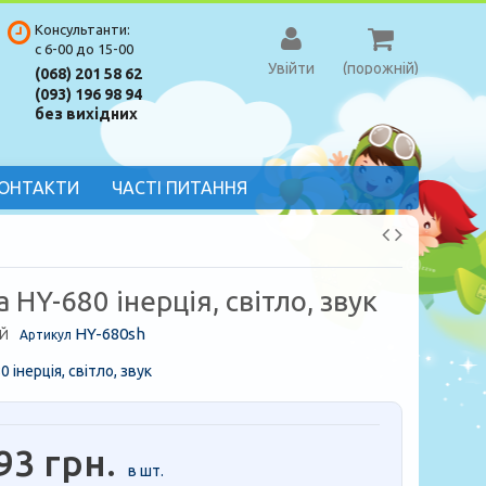
Консультанти:
с 6-00 до 15-00
Увійти
(порожній)
(068) 201 58 62
(093) 196 98 94
без вихідних
ОНТАКТИ
ЧАСТІ ПИТАННЯ
HY-680 інерція, світло, звук
HY-680sh
Й
Артикул
 інерція, світло, звук
93 грн.
в шт.