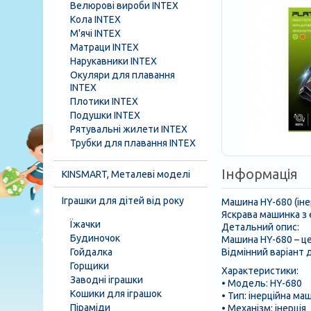
Велюрові вироби INTEX
Кола INTEX
М'ячі INTEX
Матраци INTEX
Нарукавники INTEX
Окуляри для плавання
INTEX
Плотики INTEX
Подушки INTEX
Рятувальні жилети INTEX
Трубки для плавання INTEX
Інформація
KINSMART, Металеві моделі
Іграшки для дітей від року
Машина HY-680 (інер
Яскрава машинка з е
Їжачки
Детальний опис:
Будиночок
Машина HY-680 – це
Гойдалка
Відмінний варіант 
Горщики
Характеристики:
Заводні іграшки
• Модель: HY-680
Кошики для іграшок
• Тип: інерційна ма
Піраміди
• Механізм: інерція