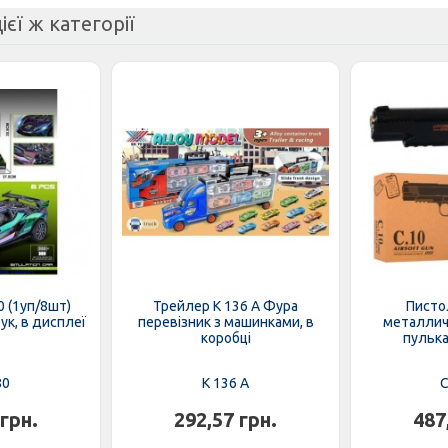
ієї ж категорії
 (1уп/8шт)
Трейлер K 136 A Фура
Писто
вук, в дисплеї
перевізник з машинками, в
металличе
коробці
пулька
80
K 136 A
C
 грн.
292,57 грн.
487