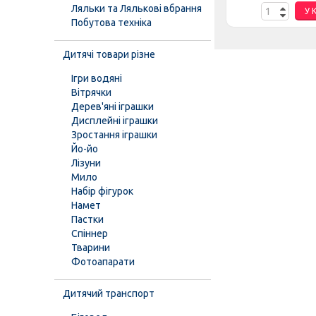
Ляльки та Лялькові вбрання
У КОШИК
У 
Побутова техніка
Дитячі товари різне
Ігри водяні
Вітрячки
Дерев'яні іграшки
Дисплейні іграшки
Зростання іграшки
Йо-йо
Лізуни
Мило
Набір фігурок
Намет
Пастки
Спіннер
Тварини
Фотоапарати
Дитячий транспорт