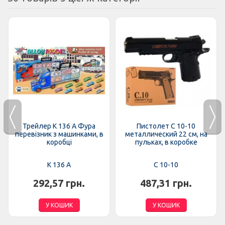
Трейлер K 136 A Фура
Пистолет C 10-10
перевізник з машинками, в
металлический 22 см, на
коробці
пульках, в коробке
K 136 A
C 10-10
292,57 грн.
487,31 грн.
У КОШИК
У КОШИК