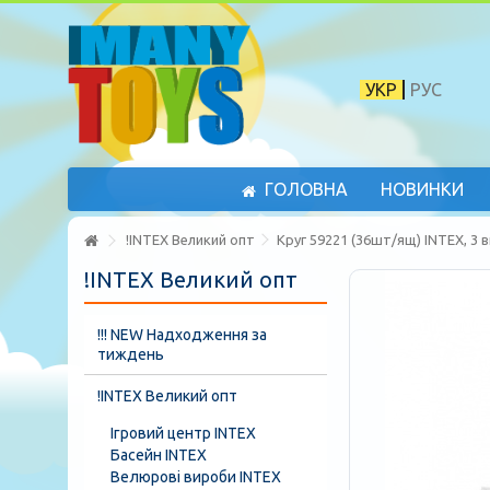
УКР
РУС
ГОЛОВНА
НОВИНКИ
!INTEX Великий опт
Круг 59221 (36шт/ящ) INTEX, 3 в
!INTEX Великий опт
!!! NEW Надходження за
тиждень
!INTEX Великий опт
Ігровий центр INTEX
Басейн INTEX
Велюрові вироби INTEX