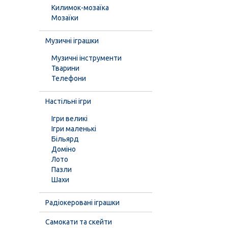
Килимок-мозаїка
Мозаїки
Музичні іграшки
Музичні інструменти
Тварини
Телефони
Настільні ігри
Ігри великі
Ігри маленькі
Більярд
Доміно
Лото
Пазли
Шахи
Радіокеровані іграшки
Самокати та скейти