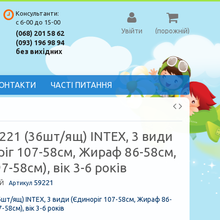
Консультанти:
с 6-00 до 15-00
Увійти
(порожній)
(068) 201 58 62
(093) 196 98 94
без вихідних
ОНТАКТИ
ЧАСТІ ПИТАННЯ
221 (36шт/ящ) INTEX, 3 види
ріг 107-58см, Жираф 86-58см,
7-58см), вік 3-6 років
59221
Й
Артикул
6шт/ящ) INTEX, 3 види (Єдиноріг 107-58см, Жираф 86-
-58см), вік 3-6 років