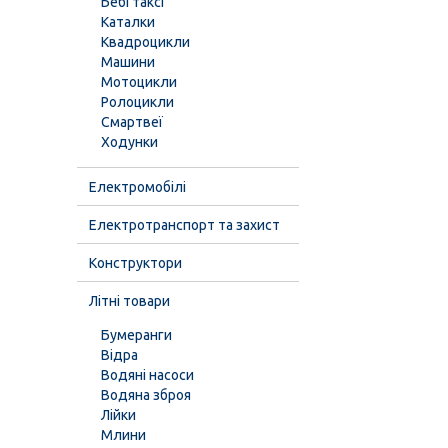
Бебі таксі
Каталки
Квадроцикли
Машини
Мотоцикли
Ролоцикли
Смартвеї
Ходунки
Електромобілі
Електротранспорт та захист
Конструктори
Літні товари
Бумеранги
Відра
Водяні насоси
Водяна зброя
Лійки
Млини