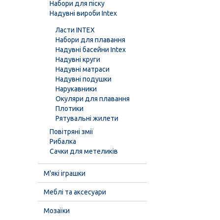
Набори для піску
Надувні вироби Intex
Ласти INTEX
Набори для плавання
Надувні басейни Intex
Надувні круги
Надувні матраси
Надувні подушки
Нарукавники
Окуляри для плавання
Плотики
Рятувальні жилети
Повітряні змії
Рибалка
Сачки для метеликів
М'які іграшки
Меблі та аксесуари
Мозаїки