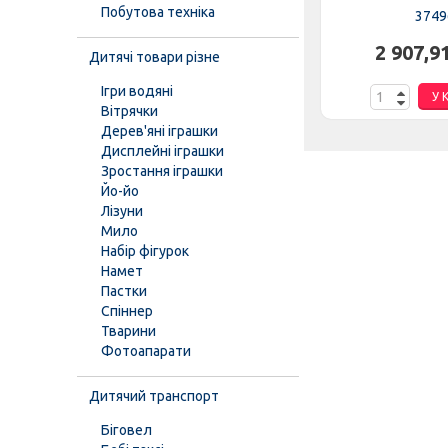
Побутова техніка
35106
3749
н.
2 874,69 грн.
2 907,9
Дитячі товари різне
Ігри водяні
К
У КОШИК
У 
Вітрячки
Дерев'яні іграшки
Дисплейні іграшки
Зростання іграшки
Йо-йо
Лізуни
Мило
Набір фігурок
Намет
Пастки
Спіннер
Тварини
Фотоапарати
Дитячий транспорт
Біговел