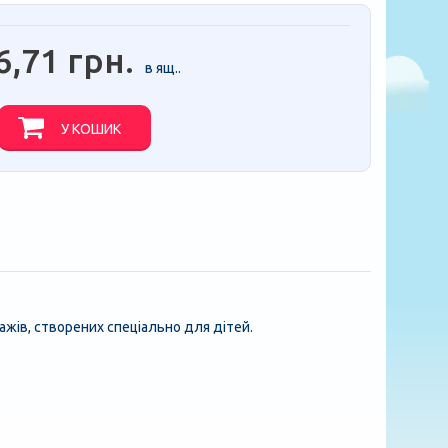
6,71 грн.
в ящ..
У КОШИК
нажів, створених спеціально для дітей.