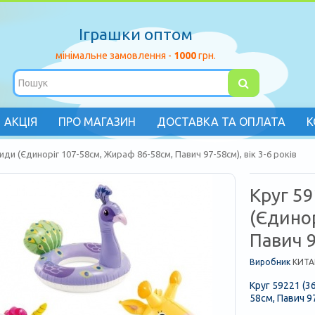
Іграшки оптом
мінімальне замовлення -
1000
грн.
АКЦІЯ
ПРО МАГАЗИН
ДОСТАВКА ТА ОПЛАТА
К
иди (Єдиноріг 107-58см, Жираф 86-58см, Павич 97-58см), вік 3-6 років
Круг 59
(Єдино
Павич 9
Виробник
КИТА
Круг 59221 (3
58см, Павич 97