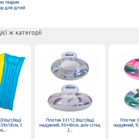
ни тварин
ір для дітей
ієї ж категорії
 (36шт/ящ)
Плотик 33112 (6шт/ящ)
Плотик 3
х59х18см, 3
надувний, 93х40см, дно-сітка,
надувний, 93
,...
2...