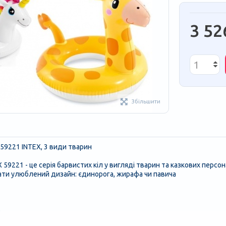
3 52
Збільшити
 59221 INTEX, 3 види тварин
 59221 - це серія барвистих кіл у вигляді тварин та казкових персо
ти улюблений дизайн: єдинорога, жирафа чи павича
о