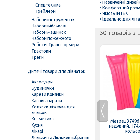
• Незвичайні дизай
Спецтехніка
• Комфортний розм
Трейлери
• Якість INTEX
• Ідеально для літа
Набори інструментів
Набори військові
30 товарів з ц
Набори машинок
Набори пожежного
Роботи, Трансформери
Трактори
Треки
Дитячі товари для дівчаток
Аксесуари
Будиночки
Карети Конячки
Касові апарати
Коляски ліжечка для
ляльок
Косметика
ия 22064
Круг 35106 (24шт/ящ) INTEX,
Матрац 37496
Кухня
цвета,...
надувний, Метелики, 90см, 9+
надувний, 174
кольори
Лікарі
Ляльки та Лялькові вбрання