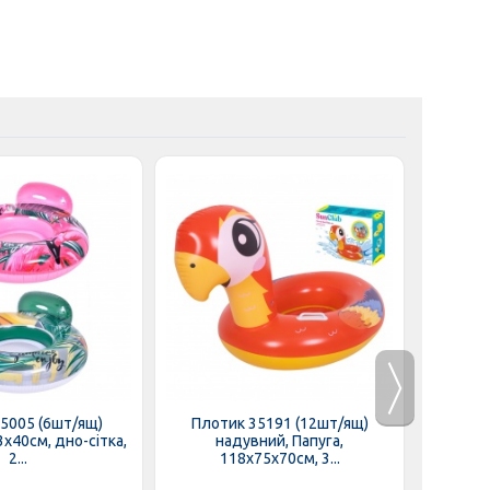
5005 (6шт/ящ)
Плотик 35191 (12шт/ящ)
Плот
х40см, дно-сітка,
надувний, Папуга,
на
2...
118х75х70см, 3...
1