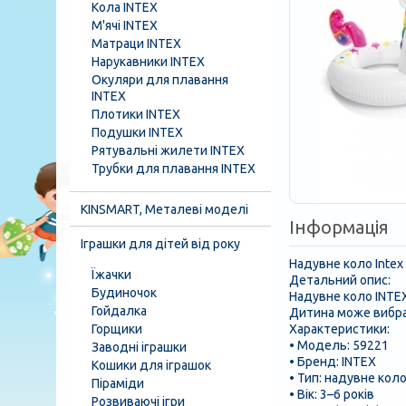
Кола INTEX
М'ячі INTEX
Матраци INTEX
Нарукавники INTEX
Окуляри для плавання
INTEX
Плотики INTEX
Подушки INTEX
Рятувальні жилети INTEX
Трубки для плавання INTEX
KINSMART, Металеві моделі
Інформація
Іграшки для дітей від року
Надувне коло Intex
Їжачки
Детальний опис:
Будиночок
Надувне коло INTEX
Гойдалка
Дитина може вибра
Горщики
Характеристики:
• Модель: 59221
Заводні іграшки
• Бренд: INTEX
Кошики для іграшок
• Тип: надувне кол
Піраміди
• Вік: 3–6 років
Розвиваючі ігри