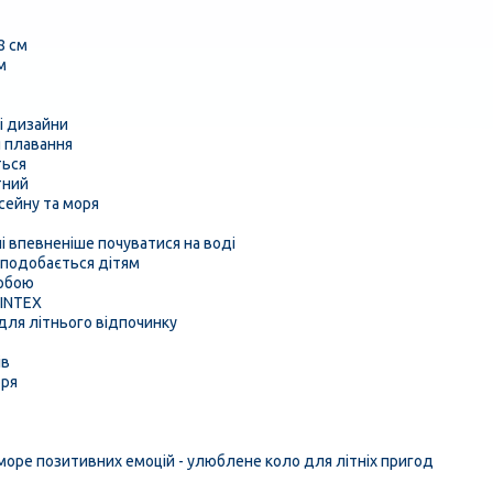
8 см
м
ні дизайни
я плавання
ться
тний
сейну та моря
 впевненіше почуватися на воді
 подобається дітям
собою
 INTEX
для літнього відпочинку
ів
оря
море позитивних емоцій - улюблене коло для літніх пригод