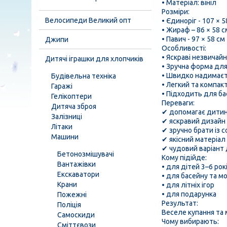
• Матеріал: вініл
Розміри:
Велосипеди Великий опт
• Єдиноріг - 107 × 5
• Жираф – 86 × 58 с
• Павич - 97 × 58 см
Джипи
Особливості:
• Яскраві незвичай
Дитячі іграшки для хлопчиків
• Зручна форма дл
• Швидко надимає
Будівельна техніка
• Легкий та компак
Гаражі
• Підходить для ба
Гелікоптери
Переваги:
Дитяча зброя
✔ допомагає дитині
Залізниці
✔ яскравий дизайн
Літаки
✔ зручно брати із 
Машини
✔ якісний матеріал
✔ чудовий варіант 
Бетонозмішувачі
Кому підійде:
Вантажівки
• для дітей 3–6 рок
Екскаватори
• для басейну та м
Крани
• для літніх ігор
• для подарунка
Пожежні
Результат:
Поліція
Веселе купання та 
Самоскиди
Чому вибирають:
Сміттєвози