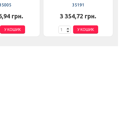
35005
35191
6,94 грн.
3 354,72 грн.
3
У КОШИК
У КОШИК