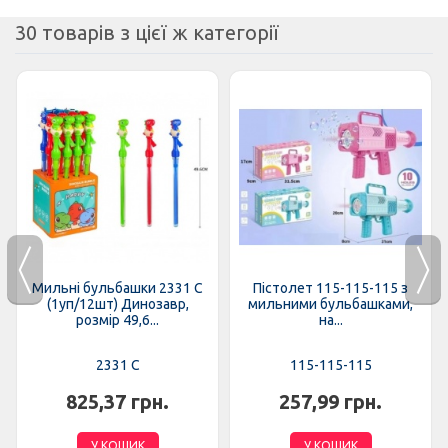
30 товарів з цієї ж категорії
Мильні бульбашки 2331 C
Пістолет 115-115-115 з
(1уп/12шт) Динозавр,
мильними бульбашками,
розмір 49,6...
на...
2331 C
115-115-115
825,37 грн.
257,99 грн.
У КОШИК
У КОШИК