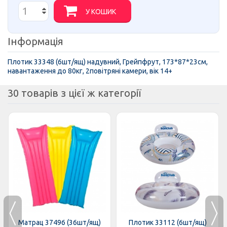
У КОШИК
Інформація
Плотик 33348 (6шт/ящ) надувний, Грейпфрут, 173*87*23см,
навантаження до 80кг, 2повітряні камери, вік 14+
30 товарів з цієї ж категорії
Матрац 37496 (36шт/ящ)
Плотик 33112 (6шт/ящ)