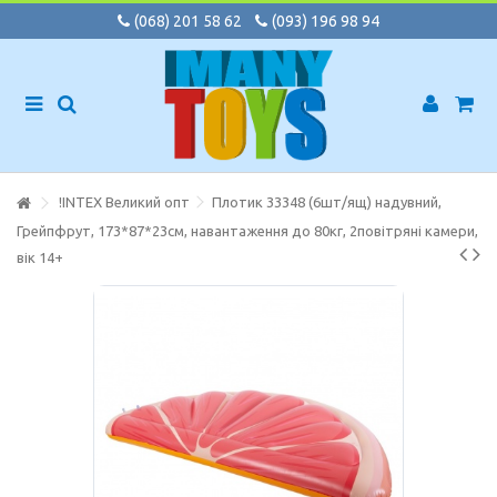
(068) 201 58 62
(093) 196 98 94
!INTEX Великий опт
Плотик 33348 (6шт/ящ) надувний,
Грейпфрут, 173*87*23см, навантаження до 80кг, 2повітряні камери,
вік 14+