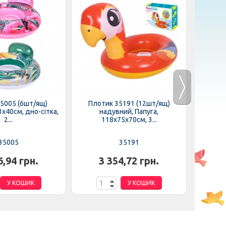
5005 (6шт/ящ)
Плотик 35191 (12шт/ящ)
Плот
х40см, дно-сітка,
надувний, Папуга,
на
2...
118х75х70см, 3...
1
35005
35191
6,94 грн.
3 354,72 грн.
3
У КОШИК
У КОШИК