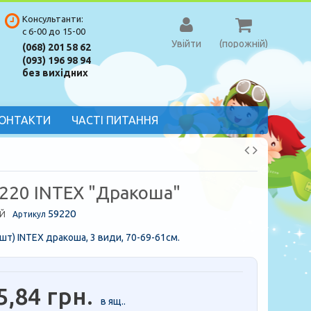
Консультанти:
с 6-00 до 15-00
Увійти
(порожній)
(068) 201 58 62
(093) 196 98 94
без вихідних
ОНТАКТИ
ЧАСТІ ПИТАННЯ
9220 INTEX "Дракоша"
59220
Й
Артикул
шт) INTEX дракоша, 3 види, 70-69-61см.
5,84 грн.
в ящ..