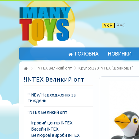
УКР
РУС
ГОЛОВНА
НОВИНКИ
!INTEX Великий опт
Круг 59220 INTEX "Дракоша"
!INTEX Великий опт
!!! NEW Надходження за
тиждень
!INTEX Великий опт
Ігровий центр INTEX
Басейн INTEX
Велюрові вироби INTEX