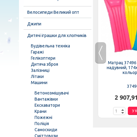
Велосипеди Великий опт
Джипи
Дитячі іграшки для хлопчиків
Будівельна техніка
Гаражі
Гелікоптери
ия 22064
Круг 35106 (24шт/ящ) INTEX,
Матрац 37496
Дитяча зброя
цвета,...
надувний, Метелики, 90см, 9+
надувний, 174
Залізниці
кольори
Літаки
Машини
35106
3749
Бетонозмішувачі
н.
2 874,69 грн.
2 907,9
Вантажівки
Екскаватори
К
Крани
У КОШИК
У 
Пожежні
Поліція
Самоскиди
Сміттєвози