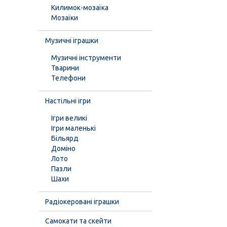
Килимок-мозаїка
Мозаїки
Музичні іграшки
Музичні інструменти
Тварини
Телефони
Настільні ігри
Ігри великі
Ігри маленькі
Більярд
Доміно
Лото
Пазли
Шахи
Радіокеровані іграшки
Самокати та скейти