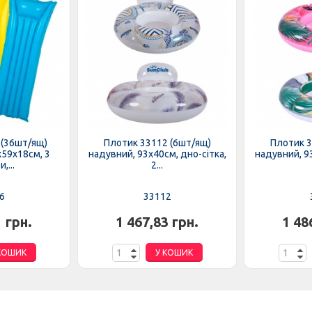
 (36шт/ящ)
Плотик 33112 (6шт/ящ)
Плотик 3
х59х18см, 3
надувний, 93х40см, дно-сітка,
надувний, 93
,...
2...
6
33112
1 грн.
1 467,83 грн.
1 48
КОШИК
У КОШИК