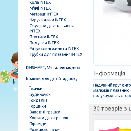
Кола INTEX
М'ячі INTEX
Матраци INTEX
Нарукавники INTEX
Окуляри для плавання
INTEX
Плотики INTEX
Подушки INTEX
Рятувальні жилети INTEX
Трубки для плавання INTEX
KINSMART, Металеві моделі
Інформація
Іграшки для дітей від року
Надувний круг виго
Їжачки
малюків плаванню о
Будиночок
полукружья в сторо
Гойдалка
Горщики
30 товарів з ц
Заводні іграшки
Кошики для іграшок
Піраміди
Розвиваючі ігри