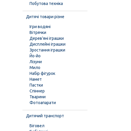
Побутова техніка
Дитячі товари різне
Ігри водяні
Вітрячки
Дерев'яні іграшки
Дисплейні іграшки
Зростання іграшки
Йо-йо
Лізуни
Мило
Набір фігурок
Намет
Пастки
Спіннер
Тварини
Фотоапарати
Дитячий транспорт
Біговел