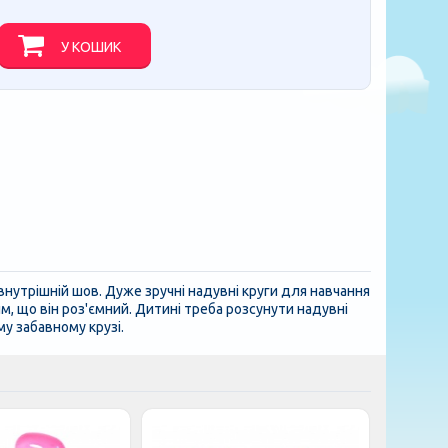
У КОШИК
внутрішній шов. Дуже зручні надувні круги для навчання
м, що він роз'ємний. Дитині треба розсунути надувні
му забавному крузі.