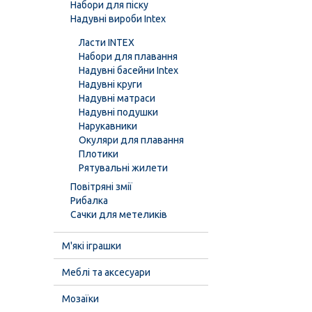
Набори для піску
Надувні вироби Intex
Ласти INTEX
Набори для плавання
Надувні басейни Intex
Надувні круги
Надувні матраси
Надувні подушки
Нарукавники
Окуляри для плавання
Плотики
Рятувальні жилети
Повітряні змії
Рибалка
Сачки для метеликів
М'які іграшки
Меблі та аксесуари
Мозаїки