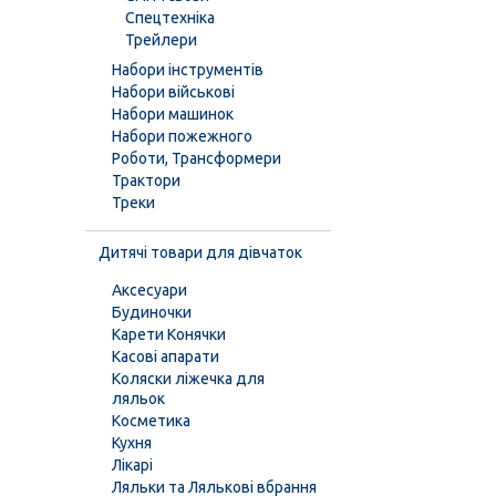
Спецтехніка
Трейлери
Набори інструментів
Набори військові
Набори машинок
Набори пожежного
Роботи, Трансформери
Трактори
Треки
Дитячі товари для дівчаток
Аксесуари
Будиночки
Карети Конячки
Касові апарати
Коляски ліжечка для
ляльок
Косметика
Кухня
Лікарі
Ляльки та Лялькові вбрання