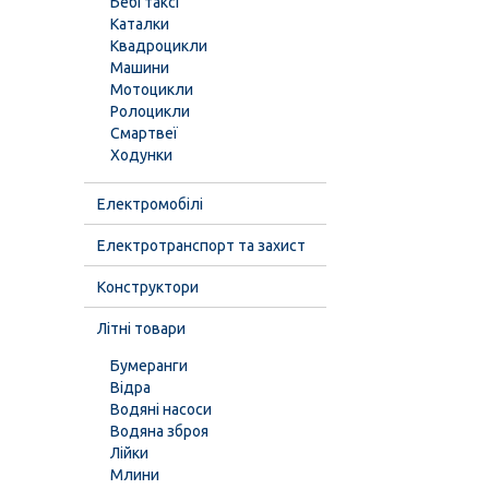
Бебі таксі
Каталки
Квадроцикли
Машини
Мотоцикли
Ролоцикли
Смартвеї
Ходунки
Електромобілі
Електротранспорт та захист
Конструктори
Літні товари
Бумеранги
Відра
Водяні насоси
Водяна зброя
Лійки
Млини