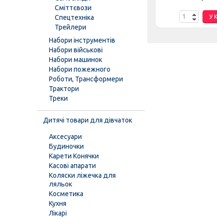
Сміттєвози
К
У КОШИК
У 
Спецтехніка
Трейлери
Набори інструментів
Набори військові
Набори машинок
Набори пожежного
Роботи, Трансформери
Трактори
Треки
Дитячі товари для дівчаток
Аксесуари
Будиночки
Карети Конячки
Касові апарати
Коляски ліжечка для
ляльок
Косметика
Кухня
Лікарі