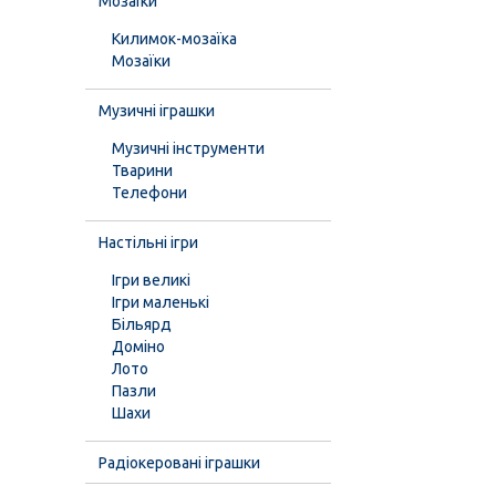
Мозаїки
Килимок-мозаїка
Мозаїки
Музичні іграшки
Музичні інструменти
Тварини
Телефони
Настільні ігри
Ігри великі
Ігри маленькі
Більярд
Доміно
Лото
Пазли
Шахи
Радіокеровані іграшки