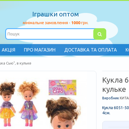
Іграшки оптом
мінімальне замовлення -
1000
грн.
АКЦІЯ
ПРО МАГАЗИН
ДОСТАВКА ТА ОПЛАТА
К
ка Сью", в кульке
Кукла 6
кульке
Виробник
КИТА
Кукла 6051-50
4см.