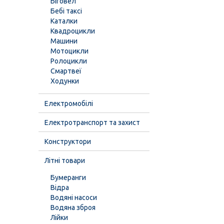
Біговел
Бебі таксі
Каталки
Квадроцикли
Машини
Мотоцикли
Ролоцикли
Смартвеї
Ходунки
Електромобілі
Електротранспорт та захист
Конструктори
Літні товари
Бумеранги
Відра
Водяні насоси
Водяна зброя
Лійки