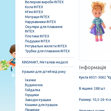
Велюрові вироби INTEX
Кола INTEX
М'ячі INTEX
Матраци INTEX
Нарукавники INTEX
Окуляри для плавання
INTEX
Плотики INTEX
Подушки INTEX
Рятувальні жилети INTEX
Трубки для плавання INTEX
KINSMART, Металеві моделі
Інформація
Іграшки для дітей від року
Кукла 6051-5062 "К
Їжачки
Будиночок
В ящике: 288 шт.
Гойдалка
Горщики
Размер: 10,5-26-4 с
Заводні іграшки
Кошики для іграшок
Піраміди
Упаковка: кулек.