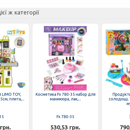
ієї ж категорії
B LIMO TOY,
Косметика Fx 780-35 набор для
Продукти
см, плита,...
маникюра, лак,...
солодощі, т
му
15
Fx 780-35
 грн.
530,53 грн.
790