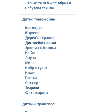
Ляльки та Лялькові вбрання
Побутова техніка
Дитячі товари різне
Ігри водяні
Вітрячки
Дерев'яні іграшки
Дисплейні іграшки
Зростання іграшки
Йо-йо
Лізуни
Мило
Набір фігурок
Намет
Пастки
Спіннер
Тварини
Фотоапарати
Дитячий транспорт