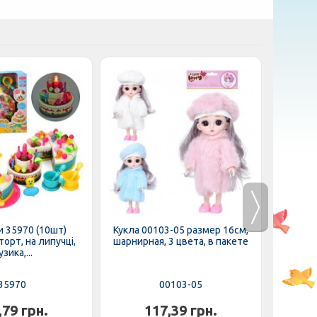
 35970 (10шт)
Кукла 00103-05 размер 16см,
Кукла W
орт, на липучці,
шарнирная, 3 цвета, в пакете
зика,...
35970
00103-05
,79 грн.
117,39 грн.