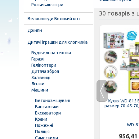
Розвиваючі ігри
30 товарів з ц
Велосипеди Великий опт
Джипи
Дитячі іграшки для хлопчиків
Будівельна техніка
Гаражі
Гелікоптери
Дитяча зброя
Залізниці
Літаки
Машини
Бетонозмішувачі
иночок-
Продукти фастфуд 818-295-
Кухня WD-815 
чках,...
296 прилавок з бургером,...
размер 70-45-70,5
Вантажівки
Екскаватори
Крани
818-295-296
WD-8
Пожежні
Поліція
.
520,90 грн.
956,41
Самоскиди