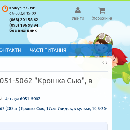
Консультанти:
с 6-00 до 15-00
Увійти
(порожній)
(068) 201 58 62
(093) 196 98 94
без вихідних
ОНТАКТИ
ЧАСТІ ПИТАННЯ
051-5062 "Крошка Сью", в
6051-5062
Й
Артикул
62 (288шт) Крошка Сью, 17см, 7видов, в кульке, 10,5-26-