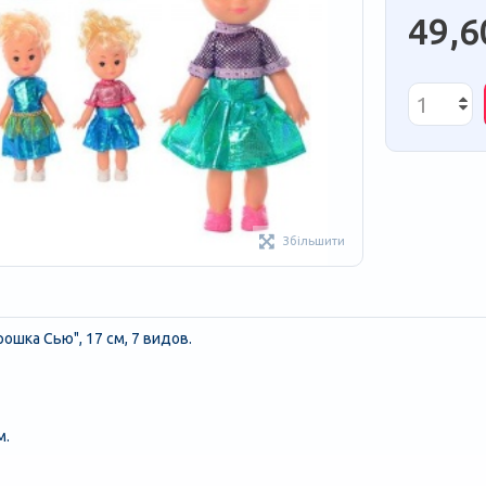
49,6
Збільшити
рошка Сью", 17 см, 7 видов.
м.