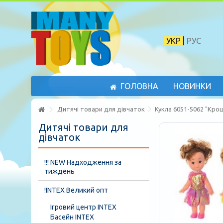
УКР
РУС
ГОЛОВНА
НОВИНКИ
Дитячі товари для дівчаток
Кукла 6051-5062 "Крош
Дитячі товари для
дівчаток
!!! NEW Надходження за
тиждень
!INTEX Великий опт
Ігровий центр INTEX
Басейн INTEX