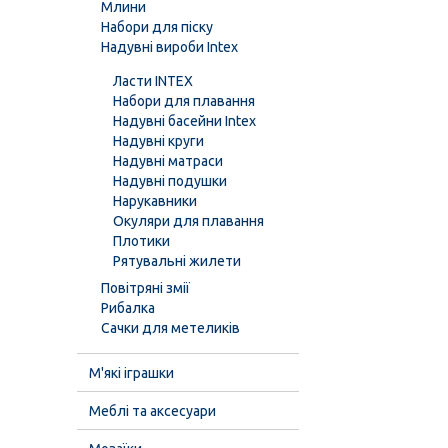
Млини
Набори для піску
Надувні вироби Intex
Ласти INTEX
Набори для плавання
Надувні басейни Intex
Надувні круги
Надувні матраси
Надувні подушки
Нарукавники
Окуляри для плавання
Плотики
Рятувальні жилети
Повітряні змії
Рибалка
Сачки для метеликів
М'які іграшки
Меблі та аксесуари